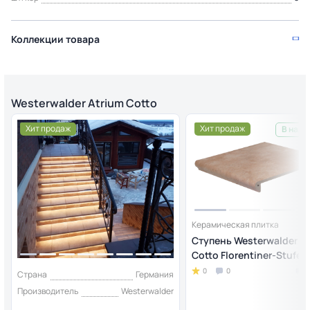
Коллекции товара
Westerwalder Atrium Cotto
Хит продаж
Хит продаж
В нали
Керамическая плитка
Ступень Westerwalder A
Cotto Florentiner-Stufe 
0
0
Страна
Германия
Производитель
Westerwalder