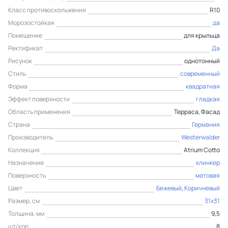
Класс противоскольжения
R10
Морозостойкая
да
Помещение
для крыльца
Ректификат
Да
Рисунок
однотонный
Стиль
современный
Форма
квадратная
Эффект поверхности
гладкая
Область применения
Терраса, Фасад
Страна
Германия
Производитель
Westerwalder
Коллекция
Atrium Cotto
Назначение
клинкер
Поверхность
матовая
Цвет
Бежевый
,
Коричневый
Размер, см
31x31
Толщина, мм
9,5
шт/кор
8