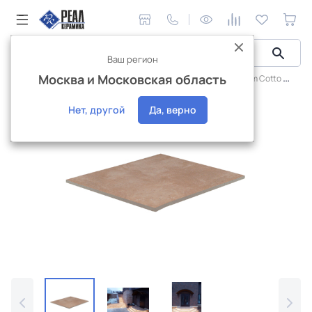
Ваш регион
Москва и Московская область
Керамическая плитка
Плитка Westerwalder
Atrium Cotto
П
Хит продаж
Нет, другой
Да, верно