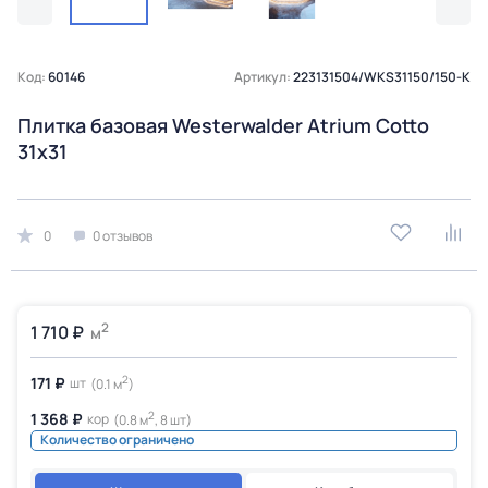
Код:
60146
Артикул:
223131504/WKS31150/150-K
Плитка базовая Westerwalder Atrium Cotto
31x31
0
0 отзывов
2
1 710 ₽
м
2
171 ₽
шт
(0.1 м
)
2
1 368 ₽
кор
(0.8 м
, 8 шт)
Количество ограничено