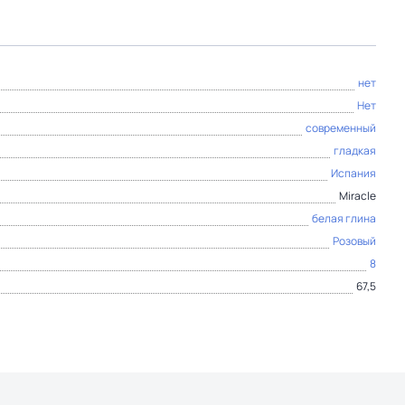
нет
Нет
современный
гладкая
Испания
Miracle
белая глина
Розовый
8
67,5