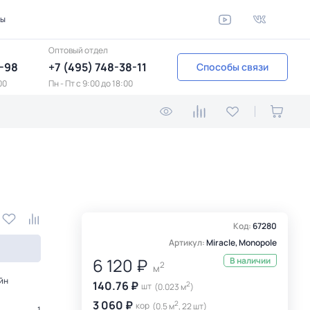
ты
Оптовый отдел
1-98
+7 (495) 748-38-11
Способы связи
00
Пн - Пт c 9:00 до 18:00
Код:
67280
Артикул:
Miracle, Monopole
6 120 ₽
В наличии
2
м
йн
140.76 ₽
2
шт
(0.023 м
)
3 060 ₽
2
кор
(0.5 м
, 22 шт)
1