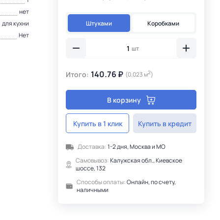
нет
Штуками
Коробками
для кухни
Нет
шт
140.76 ₽
2
Итого:
(0.023 м
)
В корзину
Купить в 1 клик
Купить в кредит
Доставка:
1-2 дня, Москва и МО
Самовывоз:
Калужская обл., Киевское
шоссе, 132
Способы оплаты:
Онлайн, по счету,
наличными