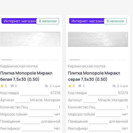
Интернет-магазин
Интернет-магазин
В наличии
В наличии
Керамическая плитка
Керамическая плитка
Плитка Monopole Миракл
Плитка Monopole Миракл
белая 7,5х30 (0,50)
серая 7,5х30 (0,50)
0
0
2-4 дня
0
0
2-4 дня
Код товара
67278
Код товара
67279
Артикул
Miracle, Monopole
Артикул
Miracle, Monopole
Количество Лиц
1
Количество Лиц
1
Морозостойкая
нет
Морозостойкая
нет
Помещение
для ванной
Помещение
для ванной
Ректификат
Нет
Ректификат
Нет