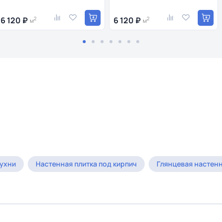
6 120 ₽
2
6 120 ₽
2
м
м
кухни
Настенная плитка под кирпич
Глянцевая настенн