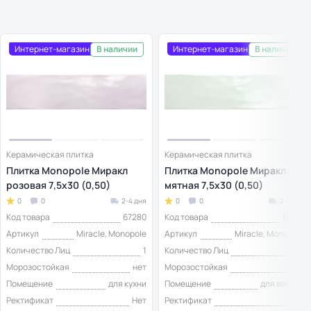
Интернет-магазин
Интернет-магазин
В наличии
В наличии
Керамическая плитка
Керамическая плитка
Плитка Monopole Миракл
Плитка Monopole Миракл
розовая 7,5х30 (0,50)
мятная 7,5х30 (0,50)
0
0
2-4 дня
0
0
2-4 дня
Код товара
67280
Код товара
67281
Артикул
Miracle, Monopole
Артикул
Miracle, Monopole
Количество Лиц
1
Количество Лиц
1
Морозостойкая
нет
Морозостойкая
нет
Помещение
для кухни
Помещение
для ванной
Ректификат
Нет
Ректификат
Нет