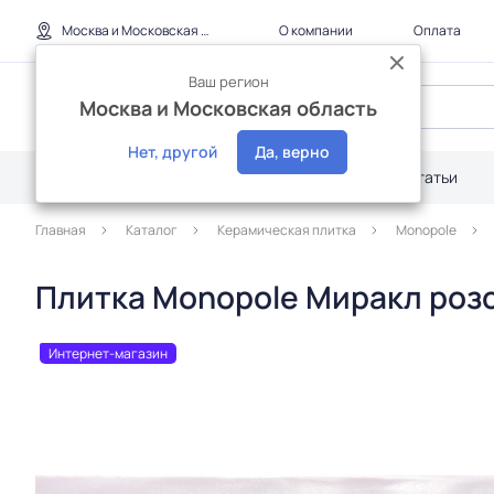
Москва и Московская область
О компании
Оплата
Ваш регион
Москва и Московская область
Нет, другой
Да, верно
Каталог
Дилерам
Акции
Статьи
Главная
Каталог
Керамическая плитка
Monopole
Плитка Monopole Миракл розов
Интернет-магазин