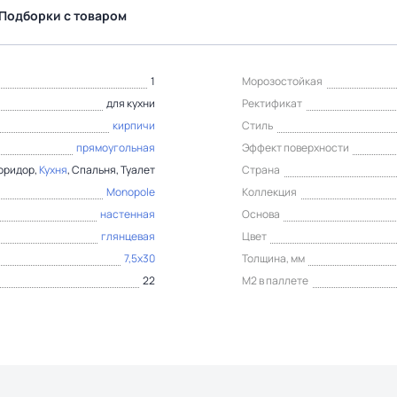
Подборки с товаром
1
Морозостойкая
для кухни
Ректификат
кирпичи
Стиль
прямоугольная
Эффект поверхности
Коридор,
Кухня
, Спальня, Туалет
Страна
Monopole
Коллекция
настенная
Основа
глянцевая
Цвет
7,5x30
Толщина, мм
22
М2 в паллете