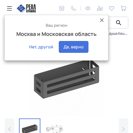
Ваш регион
Москва и Московская область
Сантехника и аксессуары
Аксессуары
Полка для душа Keuco 24954370000 серый
Интернет-магазин
Нет, другой
Да, верно