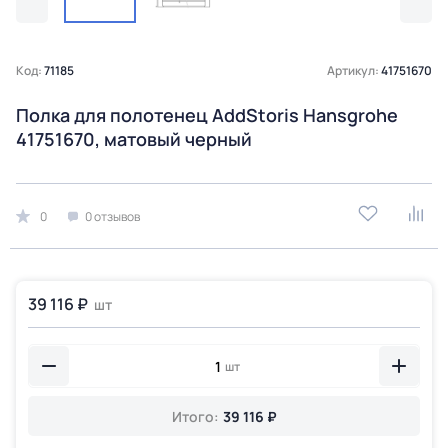
Код:
71185
Артикул:
41751670
Полка для полотенец AddStoris Hansgrohe
41751670, матовый черный
0
0 отзывов
39 116 ₽
шт
шт
Итого:
39 116 ₽