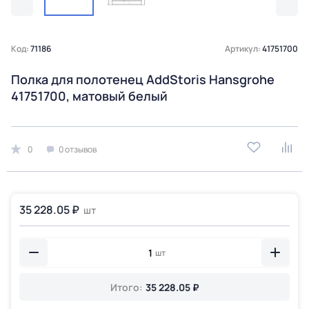
Код:
71186
Артикул:
41751700
Полка для полотенец AddStoris Hansgrohe
41751700, матовый белый
0
0 отзывов
35 228.05 ₽
шт
шт
Итого:
35 228.05 ₽