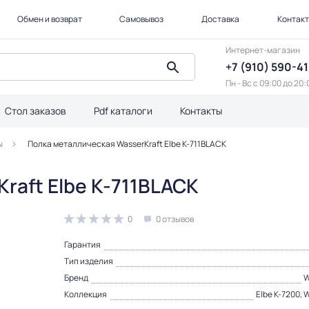
Обмен и возврат
Самовывоз
Доставка
Контак
Интернет-магазин
+7 (910) 590-4
Пн - Вс с 09:00 до 20:
Стол заказов
Pdf каталоги
Контакты
ы
Полка металлическая WasserKraft Elbe K-711BLACK
raft Elbe K-711BLACK
0
0 отзывов
Гарантия
Тип изделия
Бренд
W
Коллекция
Elbe K-7200, 