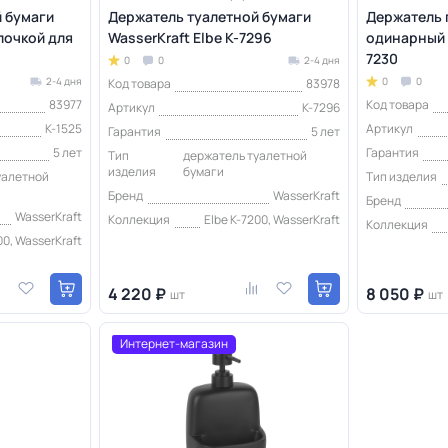
 бумаги
Держатель туалетной бумаги
Держатель 
олочкой для
WasserKraft Elbe K-7296
одинарный W
7230
0
0
2-4 дня
2-4 дня
0
0
Код товара
83978
83977
Код товара
Артикул
K-7296
K-1525
Артикул
Гарантия
5 лет
5 лет
Гарантия
Тип
держатель туалетной
изделия
бумаги
уалетной
Тип изделия
Бренд
WasserKraft
Бренд
WasserKraft
Коллекция
Elbe K-7200, WasserKraft
Коллекция
00, WasserKraft
4 220 ₽
8 050 ₽
шт
шт
Интернет-магазин