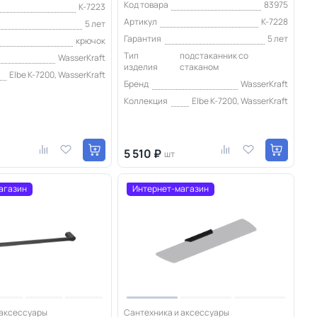
Код товара
83975
K-7223
Артикул
K-7228
5 лет
Гарантия
5 лет
крючок
Тип
подстаканник со
WasserKraft
изделия
стаканом
Elbe K-7200, WasserKraft
Бренд
WasserKraft
Коллекция
Elbe K-7200, WasserKraft
5 510 ₽
шт
агазин
Интернет-магазин
 аксессуары
Сантехника и аксессуары