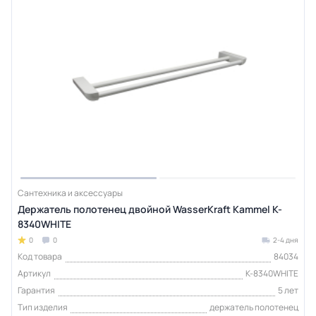
Сантехника и аксессуары
Держатель полотенец двойной WasserKraft Kammel K-
8340WHITE
0
0
2-4 дня
Код товара
84034
Артикул
K-8340WHITE
Гарантия
5 лет
Тип изделия
держатель полотенец