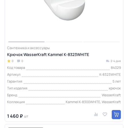
Сантехника и аксессуары
Крючок WasserKraft Kammel K-8323WHITE
0
0
2-4 дня
Код товара
84029
Артикул
K-8323WHITE
Гарантия
5 лет
Тип изделия
крючок
Бренд
WasserKraft
Коллекция
Kammel K-8300WHITE, WasserKraft
1 460 ₽
шт