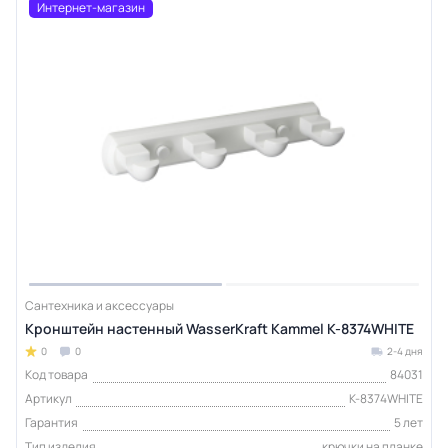
Интернет-магазин
Сантехника и аксессуары
Кронштейн настенный WasserKraft Kammel K-8374WHITE
0
0
2-4 дня
Код товара
84031
Артикул
K-8374WHITE
Гарантия
5 лет
Тип изделия
крючки на планке