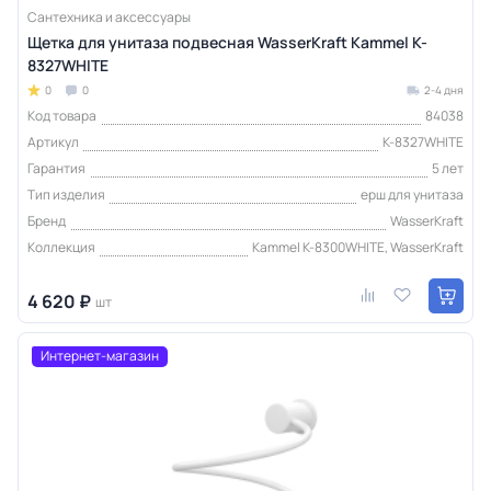
Сантехника и аксессуары
Щетка для унитаза подвесная WasserKraft Kammel K-
8327WHITE
0
0
2-4 дня
Код товара
84038
Артикул
K-8327WHITE
Гарантия
5 лет
Тип изделия
ерш для унитаза
Бренд
WasserKraft
Коллекция
Kammel K-8300WHITE, WasserKraft
4 620 ₽
шт
Интернет-магазин