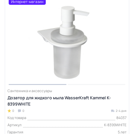
Интернет-магазин
Сантехника и аксессуары
Дозатор для жидкого мыла WasserKraft Kammel K-
8399WHITE
0
0
2-4 дня
Код товара
84037
Артикул
K-8399WHITE
Гарантия
5 лет