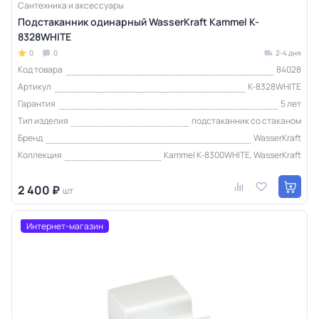
Сантехника и аксессуары
Подстаканник одинарный WasserKraft Kammel K-
8328WHITE
0
0
2-4 дня
Код товара
84028
Артикул
K-8328WHITE
Гарантия
5 лет
Тип изделия
подстаканник со стаканом
Бренд
WasserKraft
Коллекция
Kammel K-8300WHITE, WasserKraft
2 400 ₽
шт
Интернет-магазин