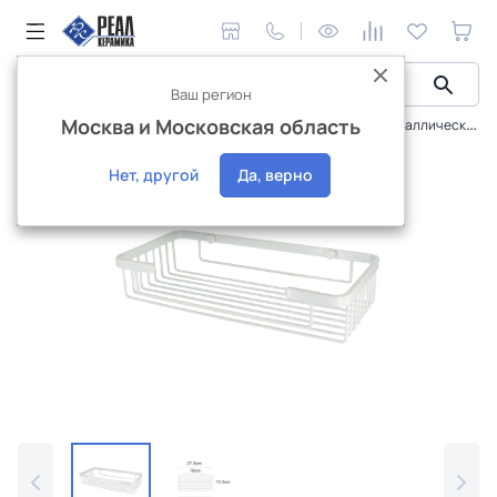
Ваш регион
Москва и Московская область
Сантехника и аксессуары
Аксессуары
Полка металлическая WasserKraft Kammel K-722WHITE
Интернет-магазин
Нет, другой
Да, верно