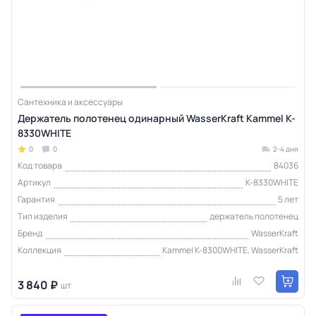
Сантехника и аксессуары
Держатель полотенец одинарный WasserKraft Kammel K-
8330WHITE
0
0
2-4 дня
Код товара
84036
Артикул
K-8330WHITE
Гарантия
5 лет
Тип изделия
держатель полотенец
Бренд
WasserKraft
Коллекция
Kammel K-8300WHITE, WasserKraft
3 840 ₽
шт