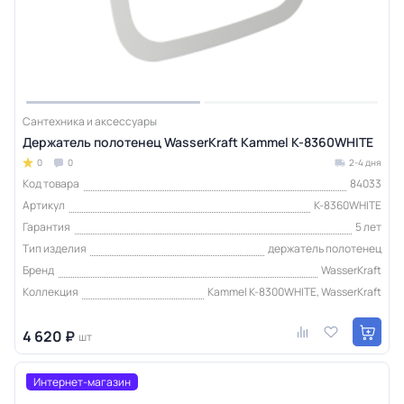
Сантехника и аксессуары
Держатель полотенец WasserKraft Kammel K-8360WHITE
0
0
2-4 дня
Код товара
84033
Артикул
K-8360WHITE
Гарантия
5 лет
Тип изделия
держатель полотенец
Бренд
WasserKraft
Коллекция
Kammel K-8300WHITE, WasserKraft
4 620 ₽
шт
Интернет-магазин