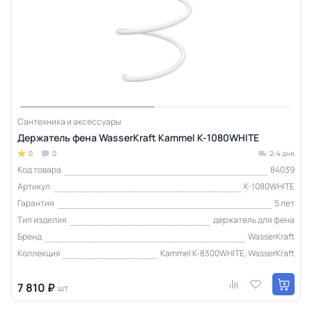
Сантехника и аксессуары
Держатель фена WasserKraft Kammel K-1080WHITE
0
0
2-4 дня
Код товара
84039
Артикул
K-1080WHITE
Гарантия
5 лет
Тип изделия
держатель для фена
Бренд
WasserKraft
Коллекция
Kammel K-8300WHITE, WasserKraft
7 810 ₽
шт