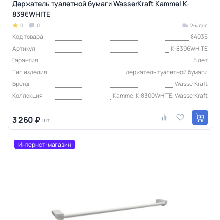
Держатель туалетной бумаги WasserKraft Kammel K-
8396WHITE
0
0
2-4 дня
Код товара
84035
Артикул
K-8396WHITE
Гарантия
5 лет
Тип изделия
держатель туалетной бумаги
Бренд
WasserKraft
Коллекция
Kammel K-8300WHITE, WasserKraft
3 260 ₽
шт
Интернет-магазин