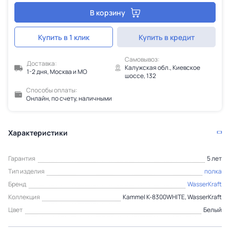
В корзину
Купить в 1 клик
Купить в кредит
Самовывоз:
Доставка:
Калужская обл., Киевское
1-2 дня, Москва и МО
шоссе, 132
Способы оплаты:
Онлайн, по счету, наличными
Характеристики
Гарантия
5 лет
Тип изделия
полка
Бренд
WasserKraft
Коллекция
Kammel K-8300WHITE, WasserKraft
Цвет
Белый