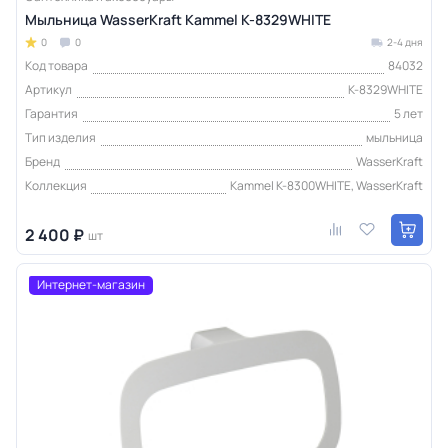
Мыльница WasserKraft Kammel K-8329WHITE
0
0
2-4 дня
Код товара
84032
Артикул
K-8329WHITE
Гарантия
5 лет
Тип изделия
мыльница
Бренд
WasserKraft
Коллекция
Kammel K-8300WHITE, WasserKraft
2 400 ₽
шт
Интернет-магазин