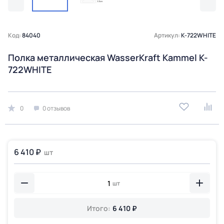
Код:
84040
Артикул:
K-722WHITE
Полка металлическая WasserKraft Kammel K-
722WHITE
0
0 отзывов
6 410 ₽
шт
шт
Итого:
6 410 ₽