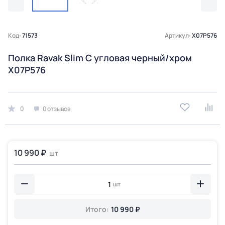
Код:
71573
Артикул:
X07P576
Полка Ravak Slim C угловая черный/хром
X07P576
0
0 отзывов
10 990 ₽
шт
шт
Итого:
10 990 ₽