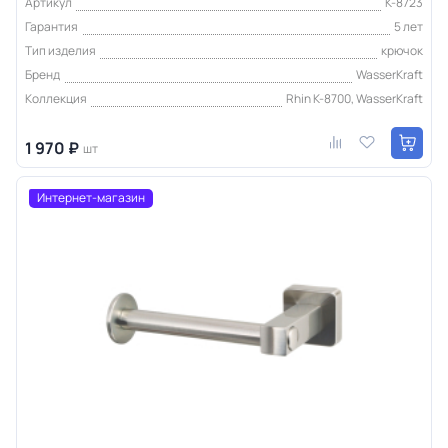
Артикул
K-8723
Гарантия
5 лет
Тип изделия
крючок
Бренд
WasserKraft
Коллекция
Rhin K-8700, WasserKraft
1 970 ₽
шт
Интернет-магазин