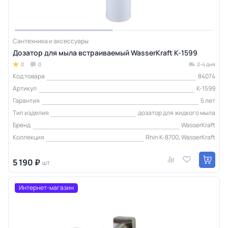
Сантехника и аксессуары
Дозатор для мыла встраиваемый WasserKraft K-1599
0
0
2-4 дня
Код товара
84074
Артикул
K-1599
Гарантия
5 лет
Тип изделия
дозатор для жидкого мыла
Бренд
WasserKraft
Коллекция
Rhin K-8700, WasserKraft
5 190 ₽
шт
Интернет-магазин