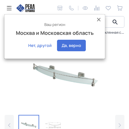
Ваш регион
Москва и Московская область
Сантехника и аксессуары
Аксессуары
Полка стеклянная с бортиком WasserKraft Rhin K-8744
Интернет-магазин
Нет, другой
Да, верно