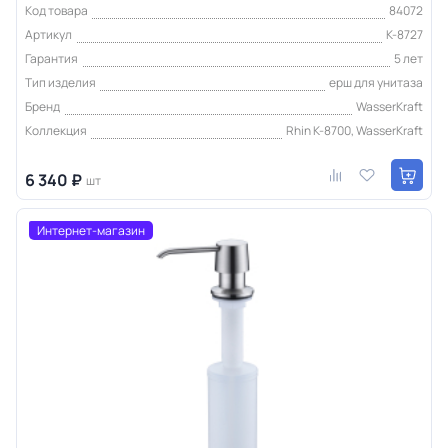
Код товара
84072
Артикул
K-8727
Гарантия
5 лет
Тип изделия
ерш для унитаза
Бренд
WasserKraft
Коллекция
Rhin K-8700, WasserKraft
6 340 ₽
шт
Интернет-магазин