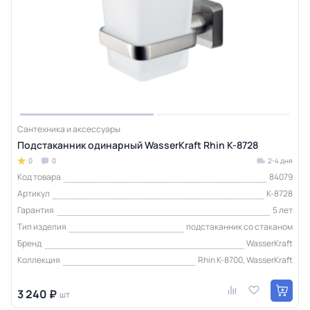
Сантехника и аксессуары
Подстаканник одинарный WasserKraft Rhin K-8728
0
0
2-4 дня
Код товара
84079
Артикул
K-8728
Гарантия
5 лет
Тип изделия
подстаканник со стаканом
Бренд
WasserKraft
Коллекция
Rhin K-8700, WasserKraft
3 240 ₽
шт