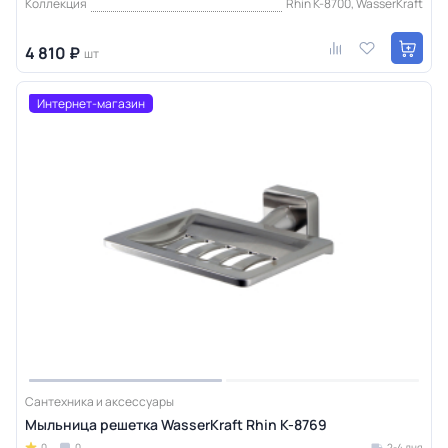
Коллекция
Rhin K-8700, WasserKraft
4 810 ₽
шт
Интернет-магазин
Сантехника и аксессуары
Мыльница решетка WasserKraft Rhin K-8769
0
0
2-4 дня