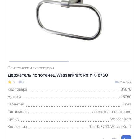
Сантехника и аксессуары
Держатель полотенец WasserKraft Rhin K-8760
0
0
2-4 дня
Код товара
84076
Артикул
K-8760
Гарантия
5 лет
Тип изделия
держатель полотенец
Бренд
WasserKraft
Коллекция
Rhin K-8700, WasserKraft