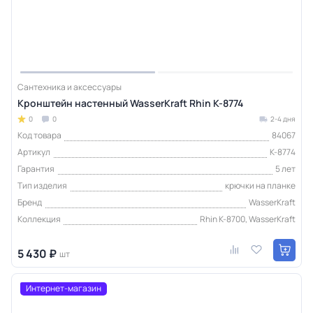
Сантехника и аксессуары
Кронштейн настенный WasserKraft Rhin K-8774
0
0
2-4 дня
Код товара
84067
Артикул
K-8774
Гарантия
5 лет
Тип изделия
крючки на планке
Бренд
WasserKraft
Коллекция
Rhin K-8700, WasserKraft
5 430 ₽
шт
Интернет-магазин