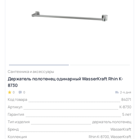
Сантехника и аксессуары
Держатель полотенец одинарный WasserKraft Rhin K-
8730
0
0
2-4 дня
Код товара
84071
Артикул
K-8730
Гарантия
5 лет
Тип изделия
держатель полотенец
Бренд
WasserKraft
Коллекция
Rhin K-8700, WasserKraft