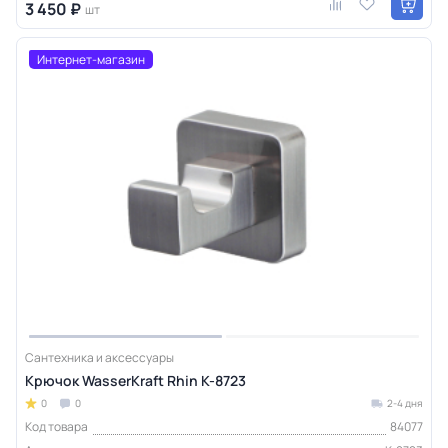
3 450 ₽
шт
Интернет-магазин
Сантехника и аксессуары
Крючок WasserKraft Rhin K-8723
0
0
2-4 дня
Код товара
84077