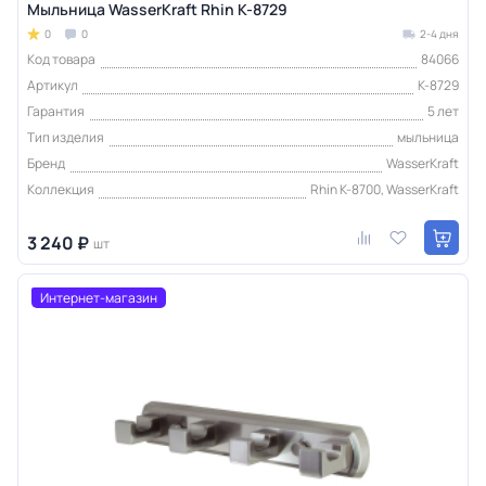
Мыльница WasserKraft Rhin K-8729
0
0
2-4 дня
Код товара
84066
Артикул
K-8729
Гарантия
5 лет
Тип изделия
мыльница
Бренд
WasserKraft
Коллекция
Rhin K-8700, WasserKraft
3 240 ₽
шт
Интернет-магазин