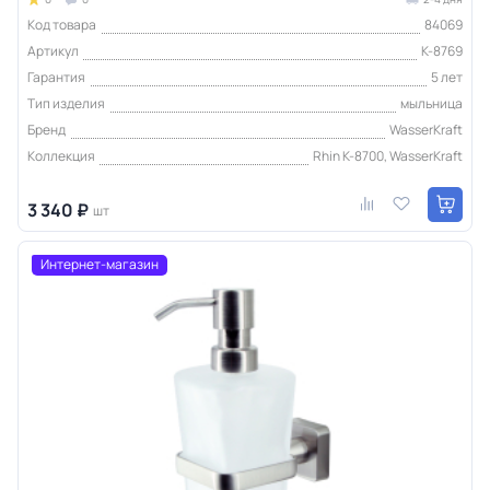
Код товара
84069
Артикул
K-8769
Гарантия
5 лет
Тип изделия
мыльница
Бренд
WasserKraft
Коллекция
Rhin K-8700, WasserKraft
3 340 ₽
шт
Интернет-магазин