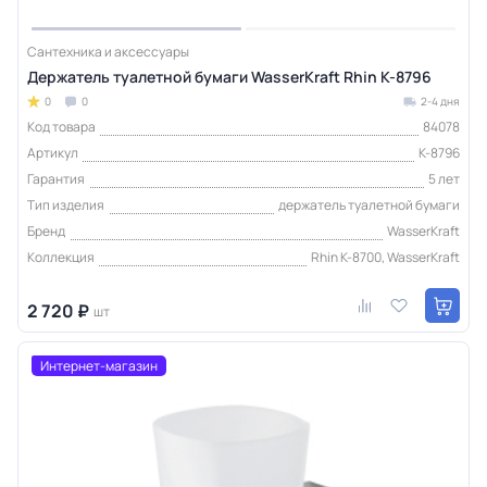
Сантехника и аксессуары
Держатель туалетной бумаги WasserKraft Rhin K-8796
0
0
2-4 дня
Код товара
84078
Артикул
K-8796
Гарантия
5 лет
Тип изделия
держатель туалетной бумаги
Бренд
WasserKraft
Коллекция
Rhin K-8700, WasserKraft
2 720 ₽
шт
Интернет-магазин