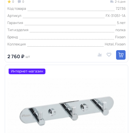
0
0
2-4 дня
Код товара
72736
Артикул
FX-31051-1A
Гарантия
5 лет
Тип изделия
полка
Бренд
Fixsen
Коллекция
Hotel, Fixsen
2 760 ₽
шт
Интернет-магазин