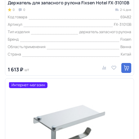
Держатель для запасного рулона Fixsen Hotel FX-31010B
0
0
2-4 дня
Код товара
69482
Артикул
FX-31010B
Тип изделия
держатель запасного рулона
Бренд
Fixsen
Область применения
Ванна
Страна
Китай
1 613 ₽
шт
Интернет-магазин