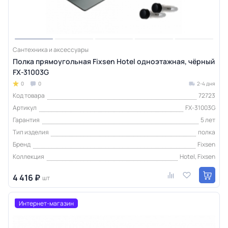
Сантехника и аксессуары
Полка прямоугольная Fixsen Hotel одноэтажная, чёрный
FX-31003G
0
0
2-4 дня
Код товара
72723
Артикул
FX-31003G
Гарантия
5 лет
Тип изделия
полка
Бренд
Fixsen
Коллекция
Hotel, Fixsen
4 416 ₽
шт
Интернет-магазин