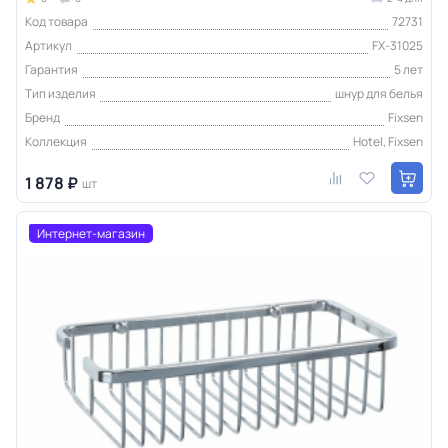
Код товара
72731
Артикул
FX-31025
Гарантия
5 лет
Тип изделия
шнур для белья
Бренд
Fixsen
Коллекция
Hotel, Fixsen
1 878 ₽
шт
Интернет-магазин