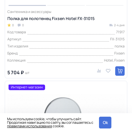
Сантехника и аксессуары
Полка для полотенец Fixsen Hotel FX-31015
0
0
2-4 дня
Код товара
71917
Артикул
FX-31015
Тип изделия
полка
Бренд
Fixsen
Коллекция
Hotel, Fixsen
5 704 ₽
шт
Интернет-магазин
Мы используем cookie, чтобы улучшить сайт.
Ok
Продолжая навигацию по сайту, вы соглашаетесь с
правилами использования
cookie.