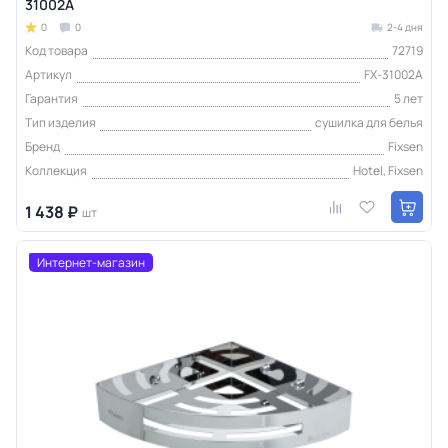
31002A
0
0
2-4 дня
Код товара
72719
Артикул
FX-31002A
Гарантия
5 лет
Тип изделия
сушилка для белья
Бренд
Fixsen
Коллекция
Hotel, Fixsen
1 438 ₽
шт
Интернет-магазин