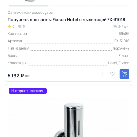
Сантехника и аксессуары
Поручень для ванны Fixsen Hotel с мыльницей FX-31018
0
0
2-4 дня
Код товара
69486
Артикул
FX-31018
Тип изделия
поручень
Бренд
Fixsen
Коллекция
Hotel, Fixsen
5 192 ₽
шт
Интернет-магазин