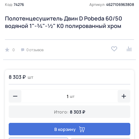
Код:
74276
Артикул:
4627106963808
Полотенцесушитель Двин D Pobeda 60/50
водяной 1"-¾"-½" К0 полированный хром
0
0 отзывов
8 303 ₽
шт
шт
Итого:
8 303 ₽
В корзину