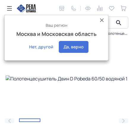
Ваш регион
Москва и Московская область
Сантехника и аксессуары
Полотенцесушители
Полотенцесушитель Двин D Pobeda 60/50 водяной 1"-¾"-½" К0 полированный хром
Интернет-магазин
Нет, другой
Да, верно