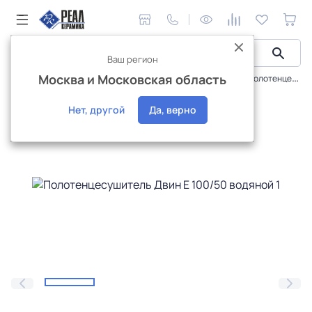
Ваш регион
Москва и Московская область
Сантехника и аксессуары
Полотенцесушители
Полотенцесушитель Двин E 100/50 водяной 1"-½" К3 полированный хром
Интернет-магазин
Нет, другой
Да, верно