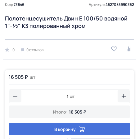
Код:
73646
Артикул:
4627085990352
Полотенцесушитель Двин E 100/50 водяной
1"-½" К3 полированный хром
0
0 отзывов
16 505 ₽
шт
шт
Итого:
16 505 ₽
В корзину