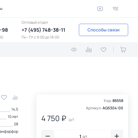
ты
Оптовый отдел
1-98
+7 (495) 748-38-11
Способы связи
00
Пн - Пт c 9:00 до 18:00
Код:
86558
Артикул:
AQ5304-00
14,5
4 750 ₽
10 лет
шт
28
анфарфор
шт