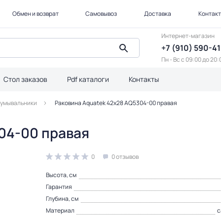
Обмен и возврат
Самовывоз
Доставка
Контак
Интернет-магазин
+7 (910) 590-4
Пн - Вс с 09:00 до 20:
Стол заказов
Pdf каталоги
Контакты
 умывальники
Раковина Aquatek 42х28 AQ5304-00 правая
04-00 правая
0
0 отзывов
Высота, см
Гарантия
Глубина, см
Материал
с