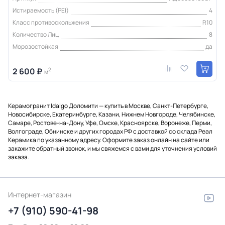
Истираемость (PEI)
4
Класс противоскольжения
R10
Количество Лиц
8
Морозостойкая
да
2 600 ₽
2
м
Керамогранит Idalgo Доломити — купить в Москве, Санкт-Петербурге,
Новосибирске, Екатеринбурге, Казани, Нижнем Новгороде, Челябинске,
Самаре, Ростове-на-Дону, Уфе, Омске, Красноярске, Воронеже, Перми,
Волгограде, Обнинске и других городах РФ с доставкой со склада Реал
Керамика по указанному адресу. Оформите заказ онлайн на сайте или
закажите обратный звонок, и мы свяжемся с вами для уточнения условий
заказа.
Интернет-магазин
+7 (910) 590-41-98