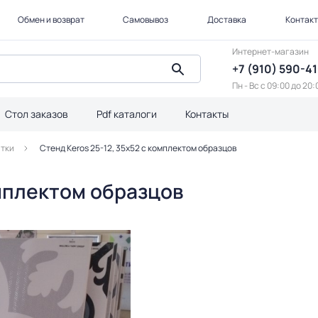
Обмен и возврат
Самовывоз
Доставка
Контак
Интернет-магазин
+7 (910) 590-4
Пн - Вс с 09:00 до 20:
Стол заказов
Pdf каталоги
Контакты
итки
Стенд Keros 25-12, 35x52 с комплектом образцов
омплектом образцов