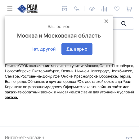
Ваш регион
Москва и Московская область
Керамическая плитка
СТОК
Назначение мозаика
Плитка СТОК назначение мозаика
Нет, другой
Да, верно
Плитка СТОК назначение мозаика — купить в Москве, Санкт-Петербурге,
Новосибирске, Екатеринбурге, Казани, Нижнем Новгороде, Челябинске,
Самаре, Ростове-на-Дону, Уфе, Омске, Красноярске, Воронеже, Перми,
Волгограде, Обнинске и других городах РФ с доставкой со склада Реал
Керамика по указанному адресу. Оформите заказ онлайн на сайте или
закажите обратный звонок, и мы свяжемся с вами для уточнения условий
заказа.
Интернет-магазин