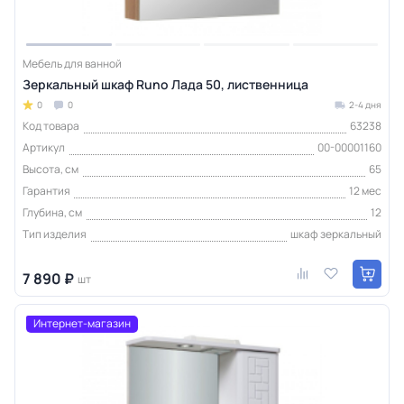
Мебель для ванной
Зеркальный шкаф Runo Лада 50, лиственница
0
0
2-4 дня
Код товара
63238
Артикул
00-00001160
Высота, см
65
Гарантия
12 мес
Глубина, см
12
Тип изделия
шкаф зеркальный
7 890 ₽
шт
Интернет-магазин