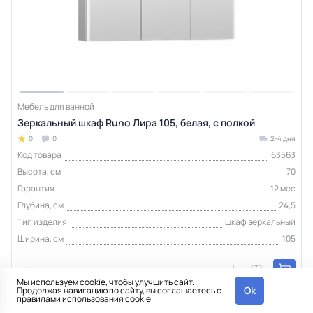
Мебель для ванной
Зеркальный шкаф Runo Лира 105, белая, с полкой
0
0
2-4 дня
Код товара
63563
Высота, см
70
Гарантия
12 мес
Глубина, см
24,5
Тип изделия
шкаф зеркальный
Ширина, см
105
22 610 ₽
шт
Мы используем cookie, чтобы улучшить сайт.
Ok
Продолжая навигацию по сайту, вы соглашаетесь с
правилами использования
cookie.
Интернет-магазин