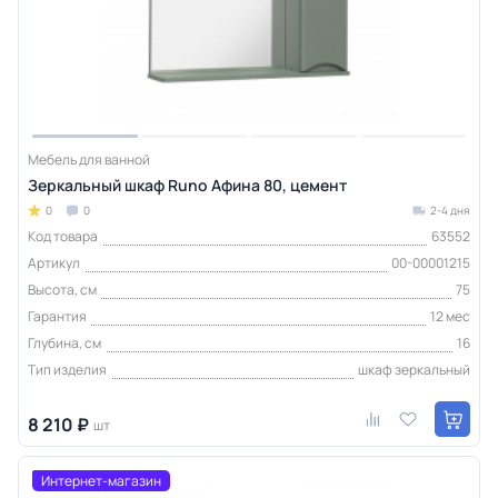
Мебель для ванной
Зеркальный шкаф Runo Афина 80, цемент
0
0
2-4 дня
Код товара
63552
Артикул
00-00001215
Высота, см
75
Гарантия
12 мес
Глубина, см
16
Тип изделия
шкаф зеркальный
8 210 ₽
шт
Интернет-магазин