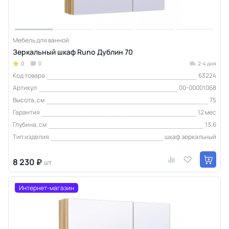
Мебель для ванной
Зеркальный шкаф Runo Дублин 70
0
0
2-4 дня
Код товара
63224
Артикул
00-00001068
Высота, см
75
Гарантия
12 мес
Глубина, см
13,6
Тип изделия
шкаф зеркальный
8 230 ₽
шт
Интернет-магазин