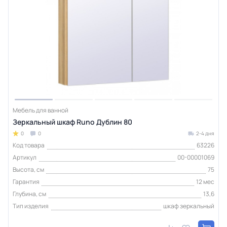
Мебель для ванной
Зеркальный шкаф Runo Дублин 80
0
0
2-4 дня
Код товара
63226
Артикул
00-00001069
Высота, см
75
Гарантия
12 мес
Глубина, см
13,6
Тип изделия
шкаф зеркальный