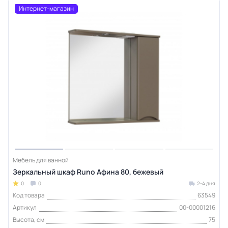
Интернет-магазин
Мебель для ванной
Зеркальный шкаф Runo Афина 80, бежевый
0
0
2-4 дня
Код товара
63549
Артикул
00-00001216
Высота, см
75