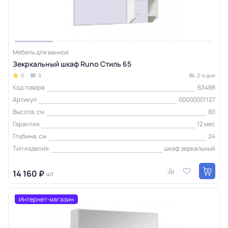
Мебель для ванной
Зекркальный шкаф Runo Стиль 65
0
0
2-4 дня
Код товара
63488
Артикул
00000001127
Высота, см
80
Гарантия
12 мес
Глубина, см
24
Тип изделия
шкаф зеркальный
14 160 ₽
шт
Интернет-магазин