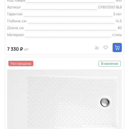
Код товара
950
Артикул
CF8012001 BLB
Гарантия
5 лет
Глубина, см
14,5
Длина, см
80
Материал
сталь
7 330 ₽
шт
Распродажа
В наличии