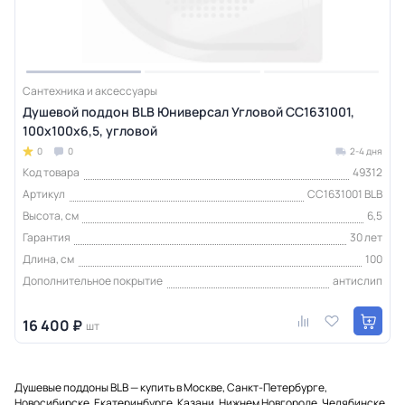
Сантехника и аксессуары
Душевой поддон BLB Юниверсал Угловой CС1631001,
100x100x6,5, угловой
0
0
2-4 дня
Код товара
49312
Артикул
CС1631001 BLB
Высота, см
6,5
Гарантия
30 лет
Длина, см
100
Дополнительное покрытие
антислип
16 400 ₽
шт
Душевые поддоны BLB — купить в Москве, Санкт-Петербурге,
Новосибирске, Екатеринбурге, Казани, Нижнем Новгороде, Челябинске,