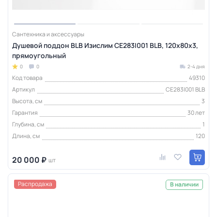
Сантехника и аксессуары
Душевой поддон BLB Изислим CE283I001 BLB, 120x80x3,
прямоугольный
0
0
2-4 дня
Код товара
49310
Артикул
CE283I001 BLB
Высота, см
3
Гарантия
30 лет
Глубина, см
1
Длина, см
120
20 000 ₽
шт
Распродажа
В наличии