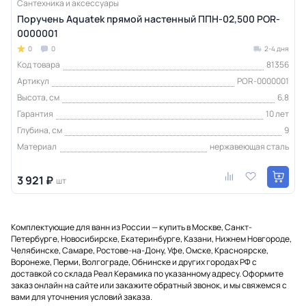
Сантехника и аксессуары
Поручень Aquatek прямой настенный ППН-02,500 POR-
0000001
0
0
2-4 дня
Код товара
81356
Артикул
POR-0000001
Высота, см
6,8
Гарантия
10 лет
Глубина, см
9
Материал
нержавеющая сталь
3 921 ₽
шт
Комплектующие для ванн из России — купить в Москве, Санкт-
Петербурге, Новосибирске, Екатеринбурге, Казани, Нижнем Новгороде,
Челябинске, Самаре, Ростове-на-Дону, Уфе, Омске, Красноярске,
Воронеже, Перми, Волгограде, Обнинске и других городах РФ с
доставкой со склада Реал Керамика по указанному адресу. Оформите
заказ онлайн на сайте или закажите обратный звонок, и мы свяжемся с
вами для уточнения условий заказа.