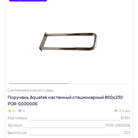
Сантехника и аксессуары
Поручень Aquatek настенный стационарный 800х230
POR-0000006
0
0
2-4 дня
Код товара
81361
Артикул
POR-0000006
Высота, см
223