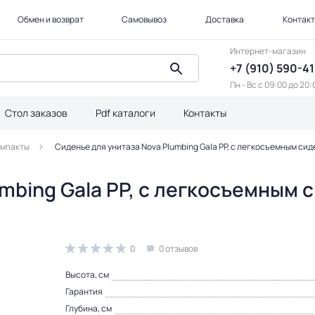
Обмен и возврат
Самовывоз
Доставка
Контак
Интернет-магазин
+7 (910) 590-4
Пн - Вс с 09:00 до 20:
Стол заказов
Pdf каталоги
Контакты
омпакты
Сиденье для унитаза Nova Plumbing Gala PP, с легкосъемным с
umbing Gala PP, с легкосъемным
0
0 отзывов
Высота, см
Гарантия
Глубина, см