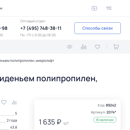
ты
Оптовый отдел
1-98
+7 (495) 748-38-11
Способы связи
00
Пн - Пт c 9:00 до 18:00
иденьем полипропилен, микролифт
 сиденьем полипропилен,
Код:
89242
Артикул:
2074*
5
1 635 ₽
В наличии
2 года
шт
43,8