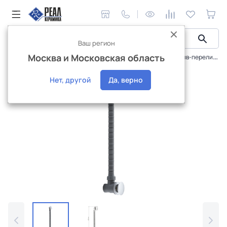
Ваш регион
Москва и Московская область
Сантехника и аксессуары
Сливная арматура
Слив-перелив WasserKraft для ванны A074
Интернет-магазин
Нет, другой
Да, верно