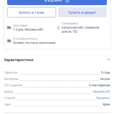
В корзину
Купить в 1 клик
Купить в кредит
Самовывоз:
Доставка:
Калужская обл., Киевское
1-2 дня, Москва и МО
шоссе, 132
Способы оплаты:
Онлайн, по счету, наличными
Характеристики
Гарантия
3 года
Материал
латунь
Тип изделия
Слив-перелив
Бренд
WasserKraft
Страна
Германия
Цвет
Хром