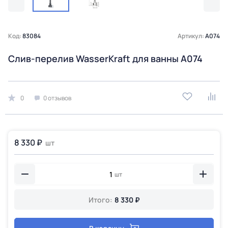
Код:
83084
Артикул:
A074
Слив-перелив WasserKraft для ванны A074
0
0 отзывов
8 330 ₽
шт
шт
Итого:
8 330 ₽