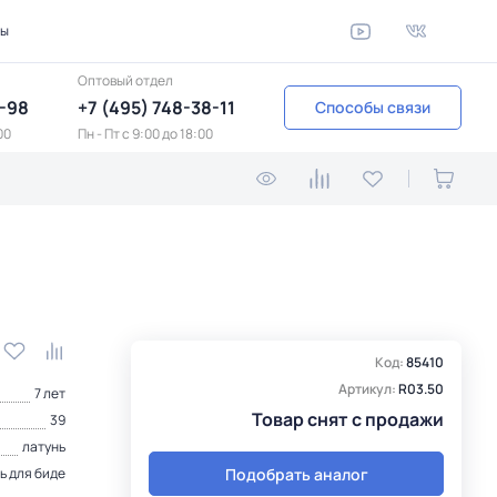
ты
Оптовый отдел
1-98
+7 (495) 748-38-11
Способы связи
00
Пн - Пт c 9:00 до 18:00
Код:
85410
Артикул:
R03.50
7 лет
Товар снят с продажи
39
латунь
Подобрать аналог
ь для биде