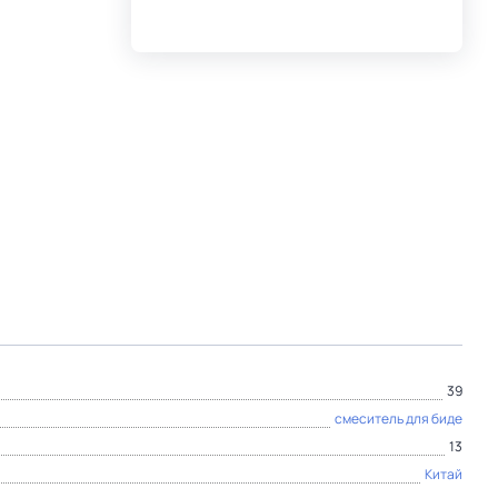
39
смеситель для биде
13
Китай