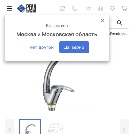
Ваш регион
Москва и Московская область
Сантехника и аксессуары
Смесители
Смеситель Fmark для кухонной мойки FM4103
Интернет-магазин
Нет, другой
Да, верно