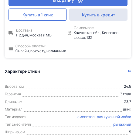
В корзину
Купить в 1 клик
Купить в кредит
Самовывоз:
Доставка:
Калужская обл., Киевское
1-2 дня, Москва и МО
шоссе, 132
Способы оплаты:
Онлайн, по счету, наличными
Характеристики
Высота, см
24,5
Гарантия
3 года
Длина, см
23,7
Материал
цинк
Тип изделия
смеситель для кухонной мойки
Тип смесителя
рычажный
Ширина, см
5