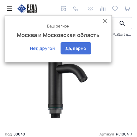
Ваш регион
Москва и Московская область
Сантехника и аксессуары
Смесители
Смеситель PLStart для умывальника PL1004-7
Интернет-магазин
Нет, другой
Да, верно
Код:
80040
Артикул:
PL1004-7