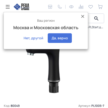
Ваш регион
Москва и Московская область
Сантехника и аксессуары
Смесители
Смеситель PLStart для умывальника PL1005-7
Интернет-магазин
Нет, другой
Да, верно
Код:
80049
Артикул:
PL1005-7