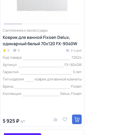
Сантехника и аксессуары
Коврик для ванной Fixsen Delux,
одинарный белый 70х120 FX-9040W
0
0
2-4 дня
Код товара
72624
Артикул
FX-9040W
Гарантия
5 лет
Тип изделия
коврик для ванной комнаты
Бренд
Fixsen
Коллекция
Delux, Fixsen
5 925 ₽
шт