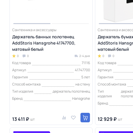
Сантехника и аксессуары
Сантехника и аксес
Держатель банных полотенец
Держатель бума
AddStoris Hansgrohe 41747700,
AddStoris Hansgr
матовый белый
матовый белый
0
0
2-4 дня
0
0
Код товара
71116
Код товара
Артикул
41747700
Артикул
Гарантия
5 лет
Гарантия
Способ монтажа
на стену
Способ монтажа
Тип изделия
держатель полотенец
Тип
держат
изделия
полот
Бренд
Hansgrohe
Бренд
13 411 ₽
12 929 ₽
шт
шт