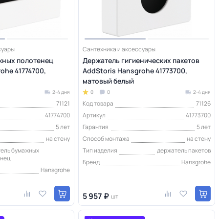
суары
Сантехника и аксессуары
жных полотенец
Держатель гигиенических пакетов
ohe 41774700,
AddStoris Hansgrohe 41773700,
матовый белый
2-4 дня
0
0
2-4 дня
71121
Код товара
71126
41774700
Артикул
41773700
5 лет
Гарантия
5 лет
на стену
Способ монтажа
на стену
ель бумажных
Тип изделия
держатель пакетов
енец
Бренд
Hansgrohe
Hansgrohe
5 957 ₽
шт