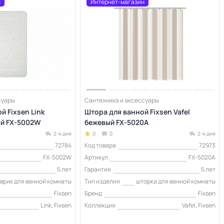
н
Интернет-магазин
суары
Сантехника и аксессуары
й Fixsen Link
Штора для ванной Fixsen Vafel
ый FX-5002W
бежевый FX-5020A
2-4 дня
0
0
2-4 дня
72784
Код товара
72973
FX-5002W
Артикул
FX-5020A
5 лет
Гарантия
5 лет
врик для ванной комнаты
Тип изделия
шторка для ванной комнаты
Fixsen
Бренд
Fixsen
Link, Fixsen
Коллекция
Vafel, Fixsen