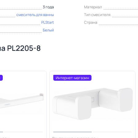
3 года
Материал
смеситель для ванны
Тип смесителя
PLStart
Страна
Белый
ша PL2205-8
н
Интернет-магазин