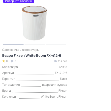
Интернет-магазин
Сантехника и аксессуары
Ведро Fixsen White Boom FX-412-6
0
0
2-4 дня
Код товара
72985
Артикул
FX-412-6
Гарантия
5 лет
Тип изделия
ведро для мусора
Бренд
Fixsen
Коллекция
White Boom, Fixsen