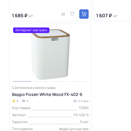
1 685 ₽
1 607 ₽
шт
шт
Интернет-магазин
Сантехника и аксессуары
Ведро Fixsen White Wood FX-402-6
0
0
2-4 дня
Код товара
72990
Артикул
FX-402-6
Гарантия
5 лет
Тип изделия
ведро для мусора