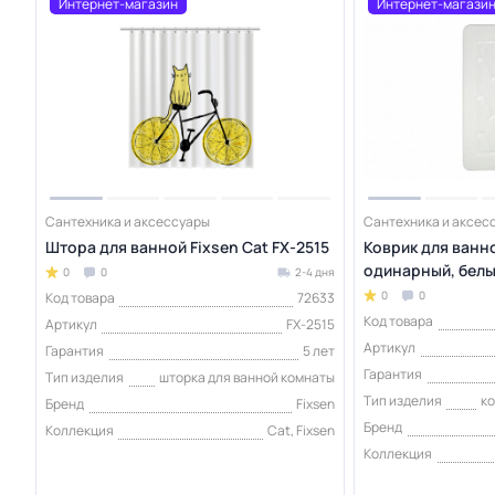
Интернет-магазин
Интернет-магази
Сантехника и аксессуары
Сантехника и аксес
Штора для ванной Fixsen Cat FX-2515
Коврик для ванно
одинарный, бел
0
0
2-4 дня
0
0
Код товара
72633
Код товара
Артикул
FX-2515
Артикул
Гарантия
5 лет
Гарантия
Тип изделия
шторка для ванной комнаты
Тип изделия
ко
Бренд
Fixsen
Бренд
Коллекция
Cat, Fixsen
Коллекция