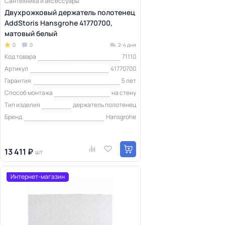
Сантехника и аксессуары
Двухрожковый держатель полотенец
AddStoris Hansgrohe 41770700,
матовый белый
0
0
2-4 дня
Код товара
71110
Артикул
41770700
Гарантия
5 лет
Способ монтажа
на стену
Тип изделия
держатель полотенец
Бренд
Hansgrohe
13 411 ₽
шт
Интернет-магазин