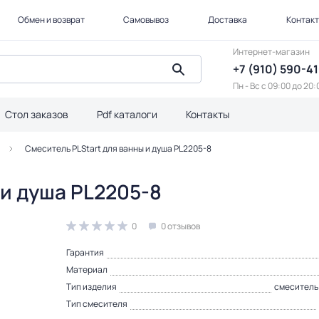
Обмен и возврат
Самовывоз
Доставка
Контак
Интернет-магазин
+7 (910) 590-4
Пн - Вс с 09:00 до 20:
Стол заказов
Pdf каталоги
Контакты
Смеситель PLStart для ванны и душа PL2205-8
 и душа PL2205-8
0
0 отзывов
Гарантия
Материал
Тип изделия
смеситель
Тип смесителя