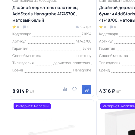
Сантехника и аксессуары
Сантехника и аксес
Двойной держатель полотенец
Двойной держате
AddStoris Hansgrohe 41743700,
бумаги AddStori
матовый белый
41748700, матов
0
0
2-4 дня
0
0
Код товара
71094
Код товара
Артикул
41743700
Артикул
Гарантия
5 лет
Гарантия
Способ монтажа
на стену
Способ монтажа
Тип изделия
держатель полотенец
Тип изделия
Бренд
Hansgrohe
Бренд
8 914 ₽
4 316 ₽
шт
шт
Интернет-магазин
Интернет-магази