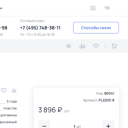
ты
Оптовый отдел
1-98
+7 (495) 748-38-11
Способы связи
00
Пн - Пт c 9:00 до 18:00
Код:
80041
Артикул:
PL2205-8
3 года
3 896 ₽
пластик
шт
 для ванны
рычажный
шт