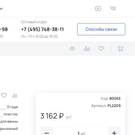
ты
Оптовый отдел
1-98
+7 (495) 748-38-11
Способы связи
00
Пн - Пт c 9:00 до 18:00
Код:
80063
Артикул:
PL2209
3 года
3 162 ₽
пластик
шт
 для ванны
рычажный
шт