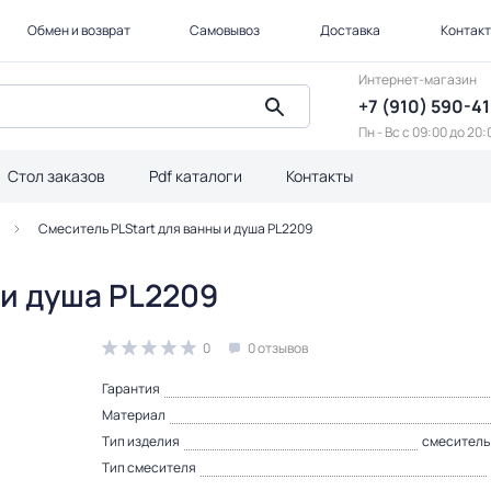
Обмен и возврат
Самовывоз
Доставка
Контак
Интернет-магазин
+7 (910) 590-4
Пн - Вс с 09:00 до 20:
Стол заказов
Pdf каталоги
Контакты
Смеситель PLStart для ванны и душа PL2209
 и душа PL2209
0
0 отзывов
Гарантия
Материал
Тип изделия
смеситель
Тип смесителя