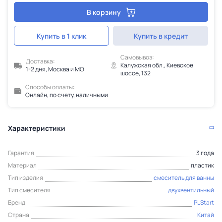
В корзину
Купить в 1 клик
Купить в кредит
Самовывоз:
Доставка:
Калужская обл., Киевское
1-2 дня, Москва и МО
шоссе, 132
Способы оплаты:
Онлайн, по счету, наличными
Характеристики
Гарантия
3 года
Материал
пластик
Тип изделия
смеситель для ванны
Тип смесителя
двухвентильный
Бренд
PLStart
Страна
Китай