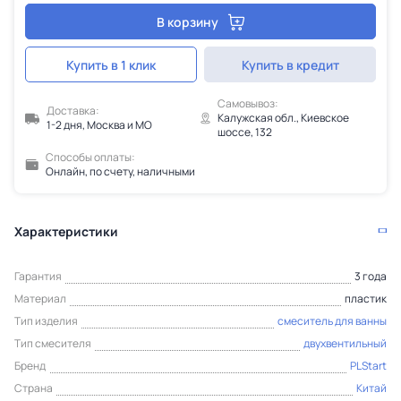
В корзину
Купить в 1 клик
Купить в кредит
Самовывоз:
Доставка:
Калужская обл., Киевское
1-2 дня, Москва и МО
шоссе, 132
Способы оплаты:
Онлайн, по счету, наличными
Характеристики
Гарантия
3 года
Материал
пластик
Тип изделия
смеситель для ванны
Тип смесителя
двухвентильный
Бренд
PLStart
Страна
Китай