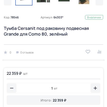
Код:
78546
Артикул:
64303*
В наличии
Тумба Cersanit под раковину подвесная
Grande для Como 80, зелёный
0
0 отзывов
22 359 ₽
шт
шт
Итого:
22 359 ₽