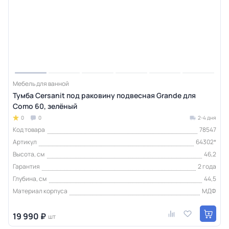
Мебель для ванной
Тумба Cersanit под раковину подвесная Grande для
Como 60, зелёный
0
0
2-4 дня
Код товара
78547
Артикул
64302*
Высота, см
46,2
Гарантия
2 года
Глубина, см
44,5
Материал корпуса
МДФ
19 990 ₽
шт