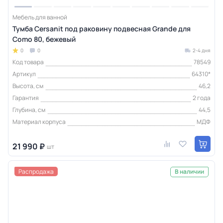
Мебель для ванной
Тумба Cersanit под раковину подвесная Grande для
Como 80, бежевый
0
0
2-4 дня
Код товара
78549
Артикул
64310*
Высота, см
46,2
Гарантия
2 года
Глубина, см
44,5
Материал корпуса
МДФ
21 990 ₽
шт
Распродажа
В наличии