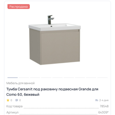
Распродажа
Мебель для ванной
Тумба Cersanit под раковину подвесная Grande для
Como 60, бежевый
0
0
2-4 дня
Код товара
78548
Артикул
64309*