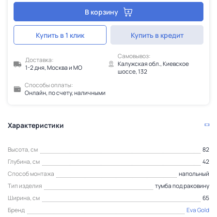
В корзину
Купить в 1 клик
Купить в кредит
Самовывоз:
Доставка:
Калужская обл., Киевское
1-2 дня, Москва и МО
шоссе, 132
Способы оплаты:
Онлайн, по счету, наличными
Характеристики
Высота, см
82
Глубина, см
42
Способ монтажа
напольный
Тип изделия
тумба под раковину
Ширина, см
65
Бренд
Eva Gold