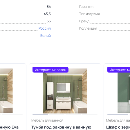
84
Гарантия
43,5
Тип изделия
55
Бренд
Россия
Коллекция
Белый
d
Интернет-магазин
Интернет-м
Мебель для ванной
Мебель для в
анную Eva
Тумба под раковину в ванную
Шкаф с зер