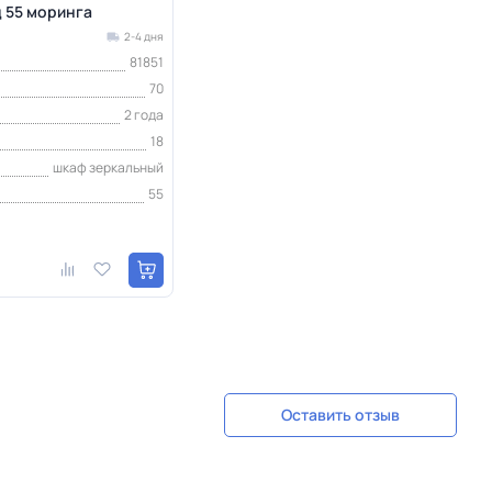
д 55 моринга
2-4 дня
81851
70
2 года
18
шкаф зеркальный
55
Оставить отзыв