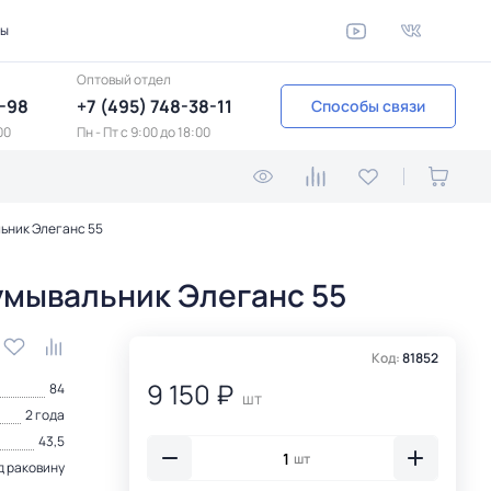
ты
Оптовый отдел
1-98
+7 (495) 748-38-11
Способы связи
00
Пн - Пт c 9:00 до 18:00
льник Элеганс 55
 умывальник Элеганс 55
Код:
81852
9 150 ₽
84
шт
2 года
43,5
шт
д раковину