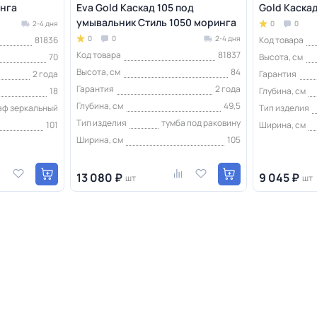
инга
Eva Gold Каскад 105 под
Gold Каска
умывальник Стиль 1050 моринга
2-4 дня
0
0
0
0
2-4 дня
81836
Код товара
Код товара
81837
70
Высота, см
Высота, см
84
2 года
Гарантия
Гарантия
2 года
18
Глубина, см
Глубина, см
49,5
аф зеркальный
Тип изделия
Тип изделия
тумба под раковину
101
Ширина, см
Ширина, см
105
13 080 ₽
9 045 ₽
шт
шт