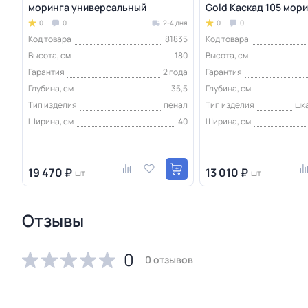
моринга универсальный
Gold Каскад 105 мор
0
0
2-4 дня
0
0
Код товара
81835
Код товара
Высота, см
180
Высота, см
Гарантия
2 года
Гарантия
Глубина, см
35,5
Глубина, см
Тип изделия
пенал
Тип изделия
шк
Ширина, см
40
Ширина, см
19 470 ₽
13 010 ₽
шт
шт
Отзывы
0
0 отзывов