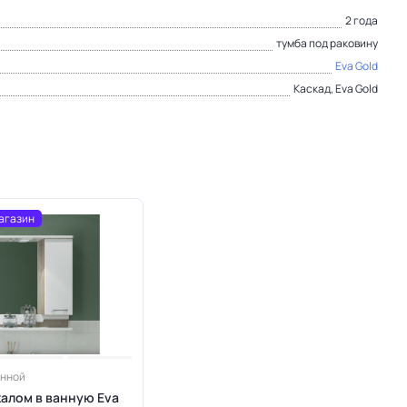
2 года
тумба под раковину
Eva Gold
Каскад, Eva Gold
агазин
анной
калом в ванную Eva