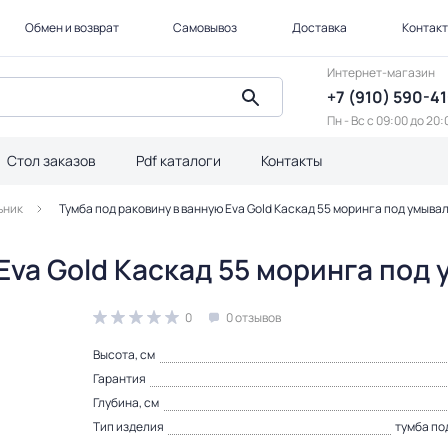
Обмен и возврат
Самовывоз
Доставка
Контак
Интернет-магазин
+7 (910) 590-4
Пн - Вс с 09:00 до 20:
Стол заказов
Pdf каталоги
Контакты
ьник
Тумба под раковину в ванную Eva Gold Каскад 55 моринга под умыва
Eva Gold Каскад 55 моринга под
0
0 отзывов
Высота, см
Гарантия
Глубина, см
Тип изделия
тумба по