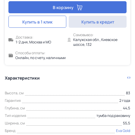
В корзину
Купить в 1 клик
Купить в кредит
Самовывоз:
Доставка:
Калужская обл., Киевское
1-2 дня, Москва и МО
шоссе, 132
Способы оплаты:
Онлайн, по счету, наличными
Характеристики
Высота, см
83
Гарантия
2 года
Глубина, см
44,5
Тип изделия
тумба под раковину
Ширина, см
55,5
Бренд
Eva Gold