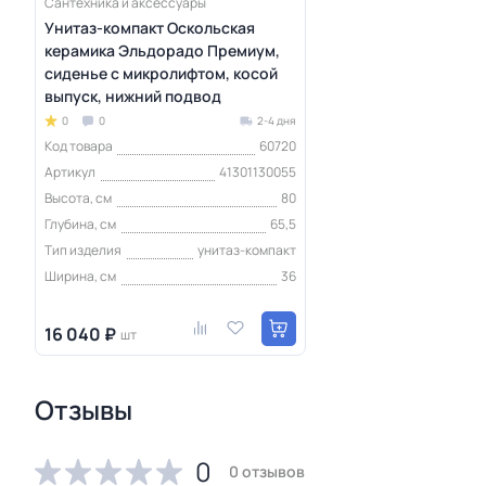
Сантехника и аксессуары
Унитаз-компакт Оскольская
керамика Эльдорадо Премиум,
сиденье с микролифтом, косой
выпуск, нижний подвод
0
0
2-4 дня
Код товара
60720
Артикул
41301130055
Высота, см
80
Глубина, см
65,5
Тип изделия
унитаз-компакт
Ширина, см
36
16 040 ₽
шт
Отзывы
0
0 отзывов