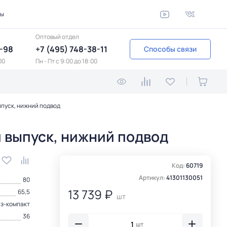
ты
Оптовый отдел
1-98
+7 (495) 748-38-11
Способы связи
00
Пн - Пт c 9:00 до 18:00
пуск, нижний подвод
 выпуск, нижний подвод
Код:
60719
Артикул:
41301130051
80
13 739 ₽
65,5
шт
аз-компакт
36
шт