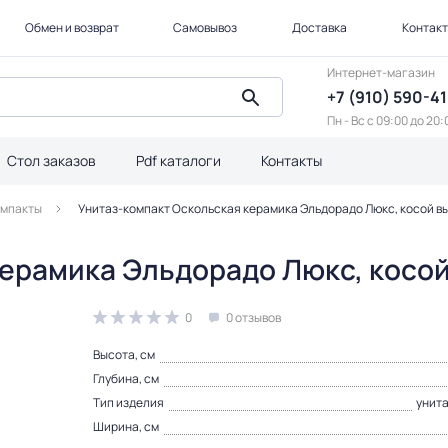
Обмен и возврат
Самовывоз
Доставка
Контак
Интернет-магазин
+7 (910) 590-4
Пн - Вс с 09:00 до 20:
Стол заказов
Pdf каталоги
Контакты
омпакты
Унитаз-компакт Оскольская керамика Эльдорадо Люкс, косой вы
ерамика Эльдорадо Люкс, косой
0
0 отзывов
Высота, см
Глубина, см
Тип изделия
унит
Ширина, см