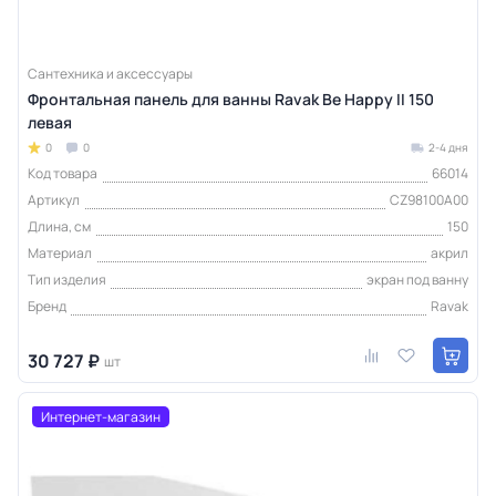
Сантехника и аксессуары
Фронтальная панель для ванны Ravak Be Happy II 150
левая
0
0
2-4 дня
Код товара
66014
Артикул
CZ98100A00
Длина, см
150
Материал
акрил
Тип изделия
экран под ванну
Бренд
Ravak
30 727 ₽
шт
Интернет-магазин