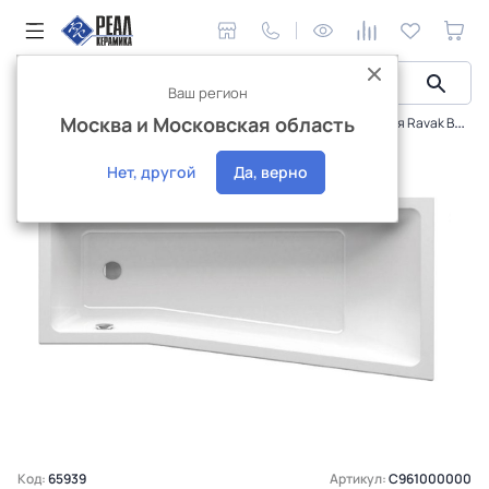
Ваш регион
Москва и Московская область
Сантехника и аксессуары
Ванны
Ванна акриловая Ravak Be Happy II 160х75 левая
Интернет-магазин
Нет, другой
Да, верно
Код:
65939
Артикул:
C961000000