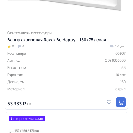
Сантехника и аксессуары
Ванна акриловая Ravak Be Happy II 150х75 левая
0
0
2-4 дня
Код товара
65937
Артикул
C981000000
Высота, см
56
Гарантия
10 лет
Длина, см
150
Материал
акрил
53 333 ₽
шт
Интернет-магазин