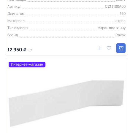
Артикул
CZ13100A00
Длина, см
160
Материал
акрил
Тип изделия
экран под ванну
Бренд
Ravak
12 950 ₽
шт
Интернет-магазин