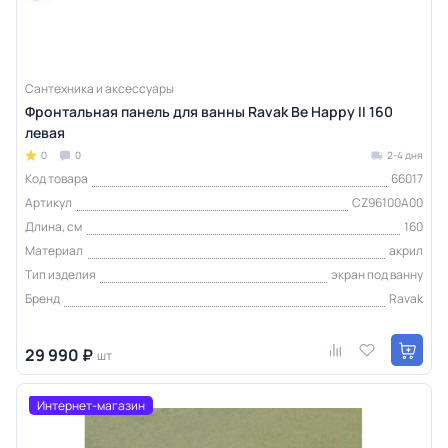
Сантехника и аксессуары
Фронтальная панель для ванны Ravak Be Happy II 160
левая
0
0
2-4 дня
Код товара
66017
Артикул
CZ96100A00
Длина, см
160
Материал
акрил
Тип изделия
экран под ванну
Бренд
Ravak
29 990 ₽
шт
Интернет-магазин