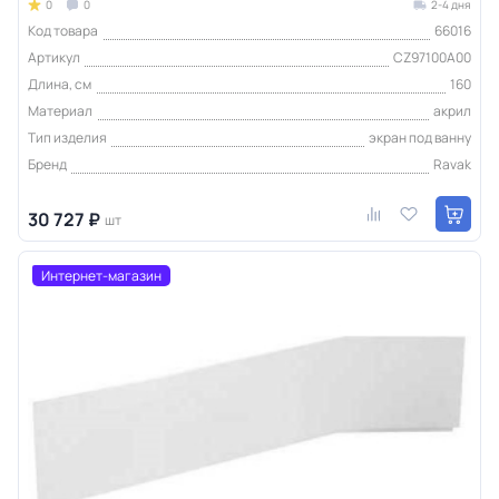
0
0
2-4 дня
Код товара
66016
Артикул
CZ97100A00
Длина, см
160
Материал
акрил
Тип изделия
экран под ванну
Бренд
Ravak
30 727 ₽
шт
Интернет-магазин