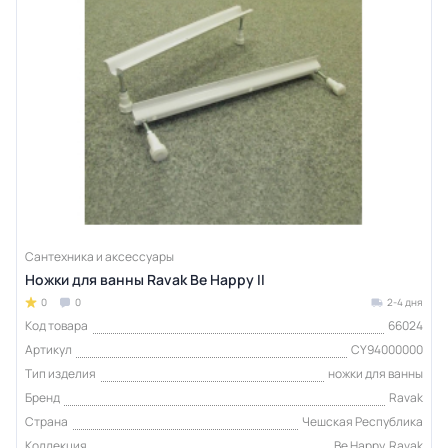
Сантехника и аксессуары
Ножки для ванны Ravak Be Happy II
0
0
2-4 дня
Код товара
66024
Артикул
CY94000000
Тип изделия
ножки для ванны
Бренд
Ravak
Страна
Чешская Республика
Коллекция
Be Happy, Ravak