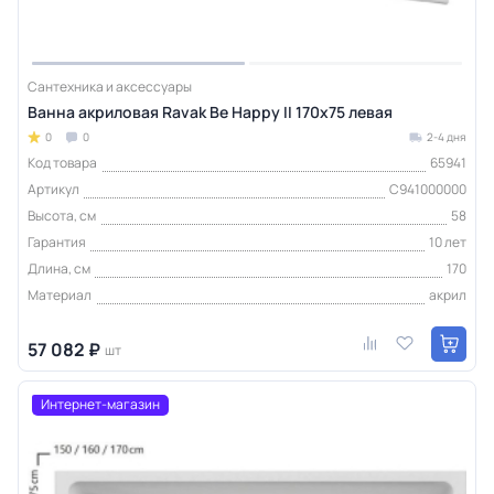
Сантехника и аксессуары
Ванна акриловая Ravak Be Happy II 170х75 левая
0
0
2-4 дня
Код товара
65941
Артикул
C941000000
Высота, см
58
Гарантия
10 лет
Длина, см
170
Материал
акрил
57 082 ₽
шт
Интернет-магазин