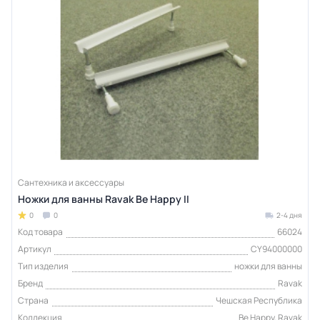
Сантехника и аксессуары
Ножки для ванны Ravak Be Happy II
0
0
2-4 дня
Код товара
66024
Артикул
CY94000000
Тип изделия
ножки для ванны
Бренд
Ravak
Страна
Чешская Республика
Коллекция
Be Happy, Ravak