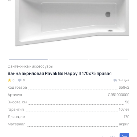
Сантехника и аксессуары
Ванна акриловая Ravak Be Happy II 170х75 правая
0
0
2-4 дня
Код товара
65942
Артикул
C951000000
Высота, см
58
Гарантия
10 лет
Длина, см
170
Материал
акрил