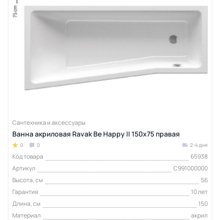
Сантехника и аксессуары
Ванна акриловая Ravak Be Happy II 150х75 правая
0
0
2-4 дня
Код товара
65938
Артикул
C991000000
Высота, см
56
Гарантия
10 лет
Длина, см
150
Материал
акрил