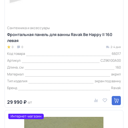
Сантехника и аксессуары
Фронтальная панель для ванны Ravak Be Happy II 160
левая
0
0
2-4 дня
Код товара
66017
Артикул
CZ96100A00
Длина, см
160
Материал
акрил
Тип изделия
экран под ванну
Бренд
Ravak
29 990 ₽
шт
Интернет-магазин