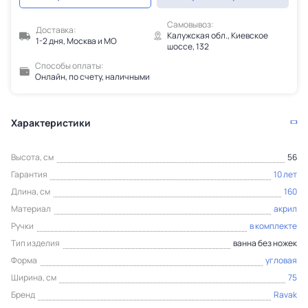
Самовывоз:
Доставка:
Калужская обл., Киевское
1-2 дня, Москва и МО
шоссе, 132
Способы оплаты:
Онлайн, по счету, наличными
Характеристики
Высота, см
56
Гарантия
10 лет
Длина, см
160
Материал
акрил
Ручки
в комплекте
Тип изделия
ванна без ножек
Форма
угловая
Ширина, см
75
Бренд
Ravak