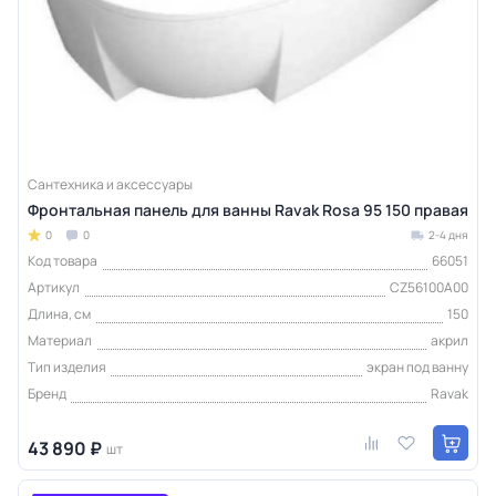
Сантехника и аксессуары
Фронтальная панель для ванны Ravak Rosa 95 150 правая
0
0
2-4 дня
Код товара
66051
Артикул
CZ56100A00
Длина, см
150
Материал
акрил
Тип изделия
экран под ванну
Бренд
Ravak
43 890 ₽
шт