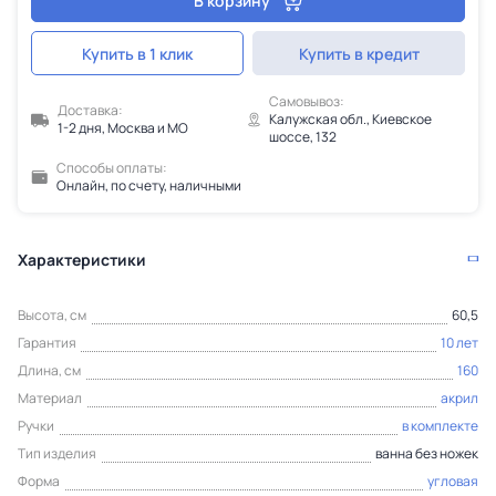
В корзину
Купить в 1 клик
Купить в кредит
Самовывоз:
Доставка:
Калужская обл., Киевское
1-2 дня, Москва и МО
шоссе, 132
Способы оплаты:
Онлайн, по счету, наличными
Характеристики
Высота, см
60,5
Гарантия
10 лет
Длина, см
160
Материал
акрил
Ручки
в комплекте
Тип изделия
ванна без ножек
Форма
угловая