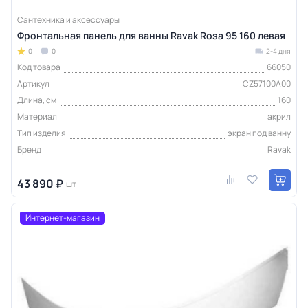
Сантехника и аксессуары
Фронтальная панель для ванны Ravak Rosa 95 160 левая
0
0
2-4 дня
Код товара
66050
Артикул
CZ57100A00
Длина, см
160
Материал
акрил
Тип изделия
экран под ванну
Бренд
Ravak
43 890 ₽
шт
Интернет-магазин