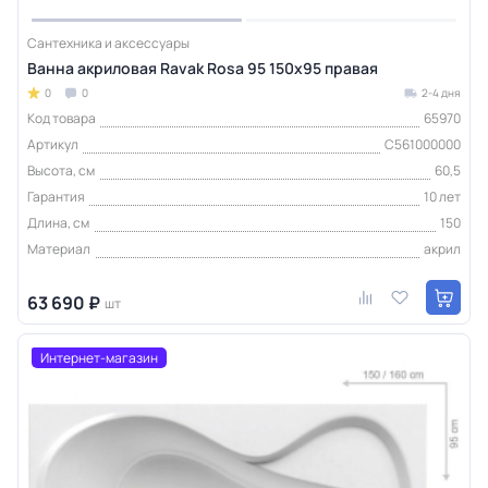
Сантехника и аксессуары
Ванна акриловая Ravak Rosa 95 150x95 правая
0
0
2-4 дня
Код товара
65970
Артикул
C561000000
Высота, см
60,5
Гарантия
10 лет
Длина, см
150
Материал
акрил
63 690 ₽
шт
Интернет-магазин