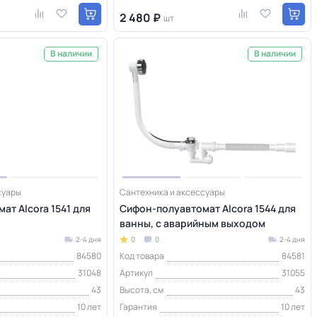
2 480 ₽
шт
В наличии
В наличии
суары
Сантехника и аксессуары
ат Alcora 1541 для
Сифон-полуавтомат Alcora 1544 для
ванны, с аварийным выходом
2-4 дня
0
0
2-4 дня
84580
Код товара
84581
31048
Артикул
31055
43
Высота, см
43
10 лет
Гарантия
10 лет