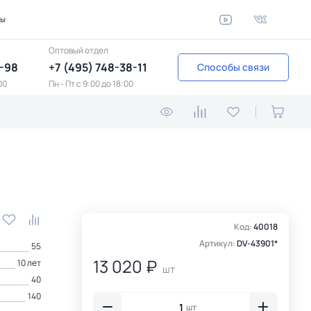
ты
Оптовый отдел
1-98
+7 (495) 748-38-11
Способы связи
00
Пн - Пт c 9:00 до 18:00
Код:
40018
Артикул:
DV-43901*
55
13 020 ₽
10 лет
шт
40
140
шт