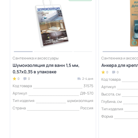
Сантехника и аксессуары
Сантехника и аксес
Шумоизоляция для ванн 1,5 мм,
Анкера для крепл
0,57x0,35 в упаковке
0
0
0
0
2-4 дня
Код товара
Код товара
31575
Артикул
Артикул
ДФ-570
Высота, см
Тип изделия
шумоизоляция
Глубина, см
Страна
Россия
Тип изделия
Форма