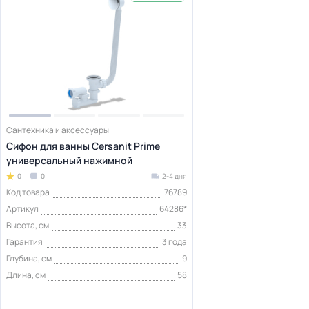
Сантехника и аксессуары
Сифон для ванны Cersanit Prime
универсальный нажимной
0
0
2-4 дня
Код товара
76789
Артикул
64286*
Высота, см
33
Гарантия
3 года
Глубина, см
9
Длина, см
58