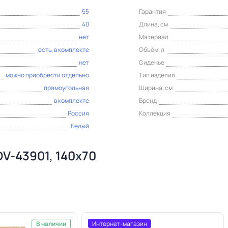
55
Гарантия
40
Длина, см
нет
Материал
есть, в комплекте
Объём, л
нет
Сиденье
можно приобрести отдельно
Тип изделия
прямоугольная
Ширина, см
в комплекте
Бренд
Россия
Коллекция
Белый
V-43901, 140х70
Интернет-магазин
В наличии