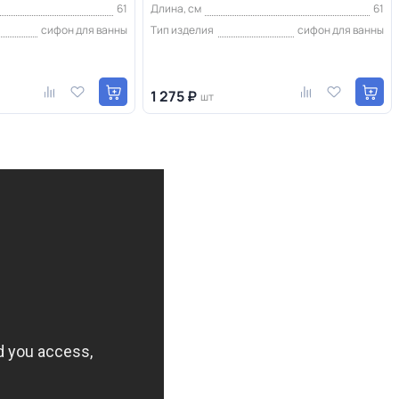
61
Длина, см
61
сифон для ванны
Тип изделия
сифон для ванны
1 275 ₽
шт