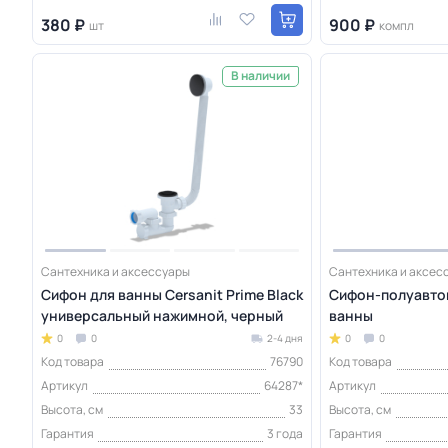
380 ₽
900 ₽
шт
компл
В наличии
Сантехника и аксессуары
Сантехника и аксес
Сифон для ванны Cersanit Prime Black
Сифон-полуавтом
универсальный нажимной, черный
ванны
0
0
2-4 дня
0
0
Код товара
76790
Код товара
Артикул
64287*
Артикул
Высота, см
33
Высота, см
Гарантия
3 года
Гарантия