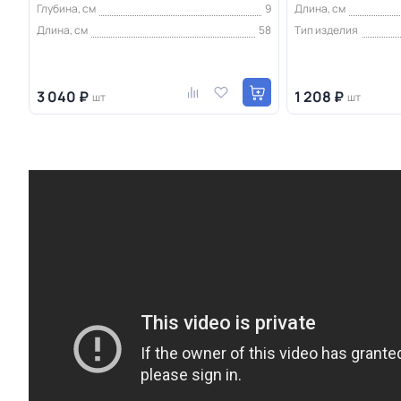
Глубина, см
9
Длина, см
Длина, см
58
Тип изделия
3 040 ₽
1 208 ₽
шт
шт