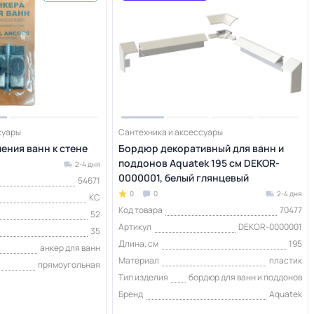
суары
Сантехника и аксессуары
ения ванн к стене
Бордюр декоративный для ванн и
поддонов Aquatek 195 см DEKOR-
2-4 дня
0000001, белый глянцевый
54671
0
0
2-4 дня
КС
Код товара
70477
52
Артикул
DEKOR-0000001
35
Длина, см
195
анкер для ванн
Материал
пластик
прямоугольная
Тип изделия
бордюр для ванн и поддонов
Бренд
Aquatek