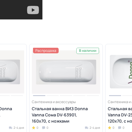
Распродажа
В наличии
Сантехника и аксессуары
Сантехника и
 Donna
Стальная ванна ВИЗ Donna
Стальная в
,
Vanna Сома DV-63901,
Vanna DV-23
160х70, с ножками
120х70, с н
2-4 дня
0
0
2-4 дня
0
0