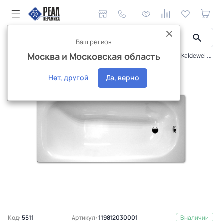
Ваш регион
Москва и Московская область
Сантехника и аксессуары
Ванны
Стальная ванна Kaldewei Форм Плюс 312 119812030001, 170х70
Нет, другой
Да, верно
Код:
5511
Артикул:
119812030001
В наличии