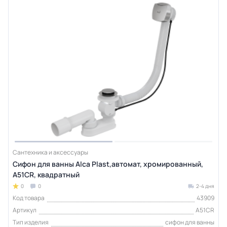
Сантехника и аксессуары
Сифон для ванны Alca Plast,автомат, хромированный,
A51CR, квадратный
0
0
2-4 дня
Код товара
43909
Артикул
A51CR
Тип изделия
сифон для ванны