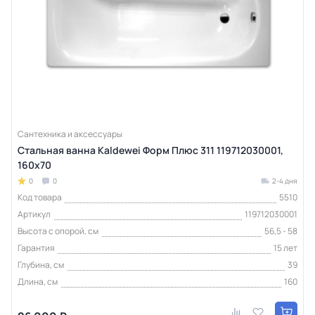
Сантехника и аксессуары
Стальная ванна Kaldewei Форм Плюс 311 119712030001,
160х70
0
0
2-4 дня
Код товара
5510
Артикул
119712030001
Высота с опорой, см
56,5 - 58
Гарантия
15 лет
Глубина, см
39
Длина, см
160