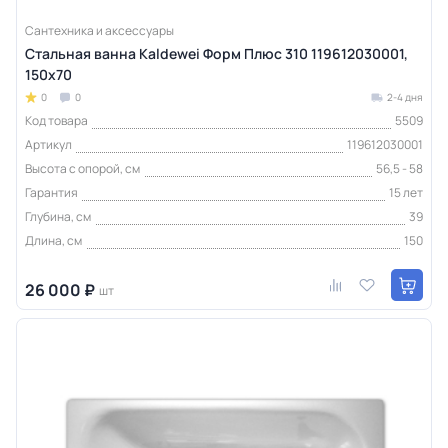
Сантехника и аксессуары
Стальная ванна Kaldewei Форм Плюс 310 119612030001,
150х70
0
0
2-4 дня
Код товара
5509
Артикул
119612030001
Высота с опорой, см
56,5 - 58
Гарантия
15 лет
Глубина, см
39
Длина, см
150
26 000 ₽
шт