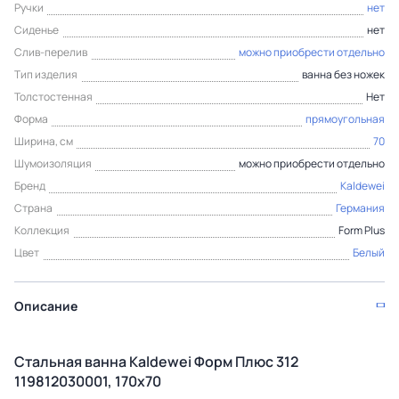
Ручки
нет
Сиденье
нет
Слив-перелив
можно приобрести отдельно
Тип изделия
ванна без ножек
Толстостенная
Нет
Форма
прямоугольная
Ширина, см
70
Шумоизоляция
можно приобрести отдельно
Бренд
Kaldewei
Страна
Германия
Коллекция
Form Plus
Цвет
Белый
Описание
Стальная ванна Kaldewei Форм Плюс 312
119812030001, 170х70