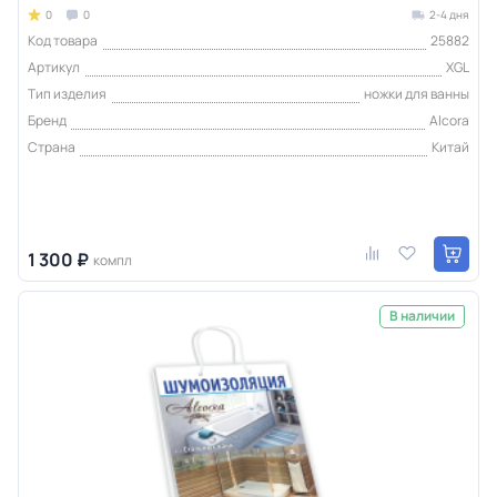
0
0
2-4 дня
Код товара
25882
Артикул
XGL
Тип изделия
ножки для ванны
Бренд
Alcora
Страна
Китай
1 300 ₽
компл
В наличии