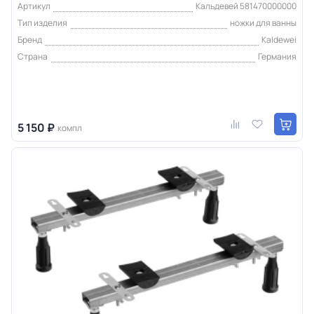
Артикул
Кальдевей 581470000000
Тип изделия
ножки для ванны
Бренд
Kaldewei
Страна
Германия
5 150 ₽
компл