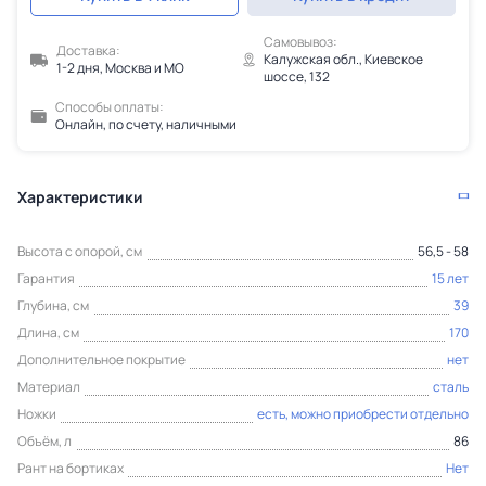
Самовывоз:
Доставка:
Калужская обл., Киевское
1-2 дня, Москва и МО
шоссе, 132
Способы оплаты:
Онлайн, по счету, наличными
Характеристики
Высота с опорой, см
56,5 - 58
Гарантия
15 лет
Глубина, см
39
Длина, см
170
Дополнительное покрытие
нет
Материал
сталь
Ножки
есть, можно приобрести отдельно
Объём, л
86
Рант на бортиках
Нет