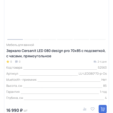
Мебель для ванной
Зеркало Cersanit LED 080 design pro 70x85 с подсветкой,
с часами, прямоугольное
0
0
2-4 дня
Код товара
52563
Артикул
LU-LED080*70-p-Os
bluetooth - приемник
Нет
Высота, см
85
Гарантия
1 год
Глубина, см
4
16 990 ₽
шт