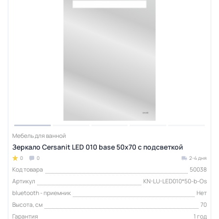
Мебель для ванной
Зеркало Cersanit LED 010 base 50x70 с подсветкой
0
0
2-4 дня
Код товара
50038
Артикул
KN-LU-LED010*50-b-Os
bluetooth - приемник
Нет
Высота, см
70
Гарантия
1 год