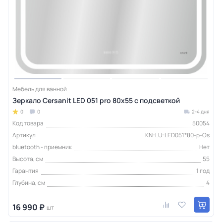
Мебель для ванной
Зеркало Cersanit LED 051 pro 80x55 с подсветкой
0
0
2-4 дня
Код товара
50054
Артикул
KN-LU-LED051*80-p-Os
bluetooth - приемник
Нет
Высота, см
55
Гарантия
1 год
Глубина, см
4
16 990 ₽
шт