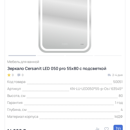
Мебель для ванной
Зеркало Cersanit LED 050 pro 55x80 с подсветкой
0
0
2-4 дня
Код товара
50051
Артикул
KN-LU-LED050*55-p-Os / 63545*
Высота, см
80
Гарантия
1 год
Глубина, см
4
Материал корпуса
МДФ