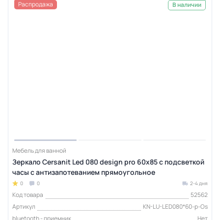
Распродажа
В наличии
Мебель для ванной
Зеркало Cersanit Led 080 design pro 60x85 с подсветкой
часы с антизапотеванием прямоугольное
0
0
2-4 дня
Код товара
52562
Артикул
KN-LU-LED080*60-p-Os
bluetooth - приемник
Нет