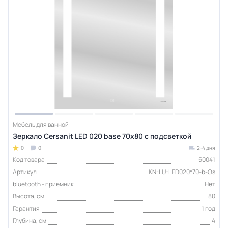
Мебель для ванной
Зеркало Cersanit LED 020 base 70x80 с подсветкой
0
0
2-4 дня
Код товара
50041
Артикул
KN-LU-LED020*70-b-Os
bluetooth - приемник
Нет
Высота, см
80
Гарантия
1 год
Глубина, см
4