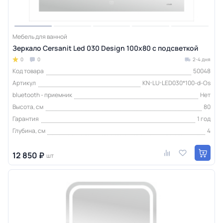
Мебель для ванной
Зеркало Cersanit Led 030 Design 100x80 с подсветкой
0
0
2-4 дня
Код товара
50048
Артикул
KN-LU-LED030*100-d-Os
bluetooth - приемник
Нет
Высота, см
80
Гарантия
1 год
Глубина, см
4
12 850 ₽
шт