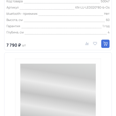
Код товара
50047
Артикул
KN-LU-LED020*80-b-Os
bluetooth - приемник
Нет
Высота, см
60
Гарантия
1 год
Глубина, см
4
7 790 ₽
шт