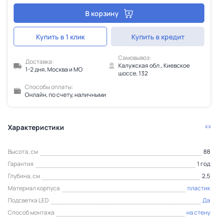
В корзину
Купить в 1 клик
Купить в кредит
Самовывоз:
Доставка:
Калужская обл., Киевское
1-2 дня, Москва и МО
шоссе, 132
Способы оплаты:
Онлайн, по счету, наличными
Характеристики
Высота, см
88
Гарантия
1 год
Глубина, см
2,5
Материал корпуса
пластик
Подсветка LED
Да
Способ монтажа
на стену