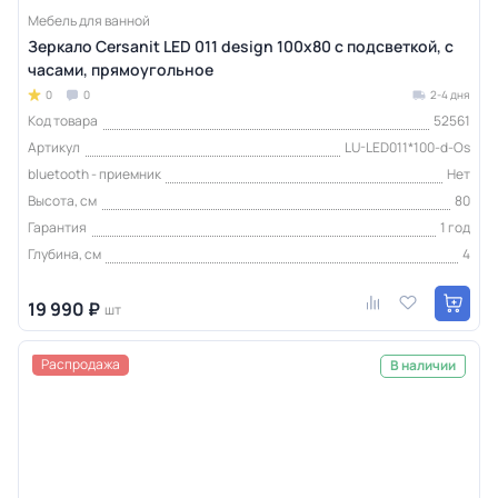
Мебель для ванной
Зеркало Cersanit LED 011 design 100x80 с подсветкой, с
часами, прямоугольное
0
0
2-4 дня
Код товара
52561
Артикул
LU-LED011*100-d-Os
bluetooth - приемник
Нет
Высота, см
80
Гарантия
1 год
Глубина, см
4
19 990 ₽
шт
Распродажа
В наличии