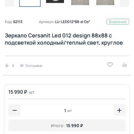
Код:
62113
Артикул:
LU-LED012*88-d-Os*
В наличии
Зеркало Cersanit Led 012 design 88x88 с
подсветкой холодный/теплый cвет, круглое
0
0 отзывов
15 990 ₽
шт
шт
Итого:
15 990 ₽