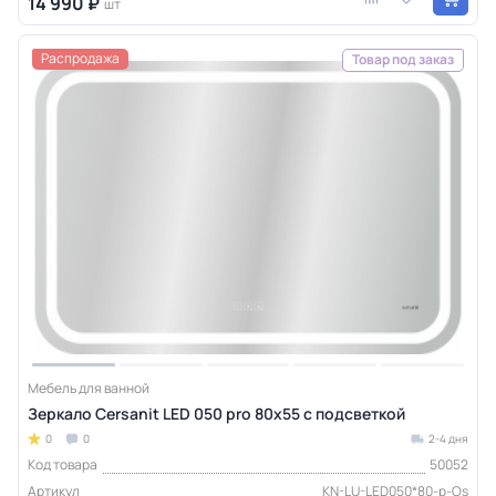
14 990 ₽
шт
Распродажа
Товар под заказ
Мебель для ванной
Зеркало Cersanit LED 050 pro 80x55 с подсветкой
0
0
2-4 дня
Код товара
50052
Артикул
KN-LU-LED050*80-p-Os