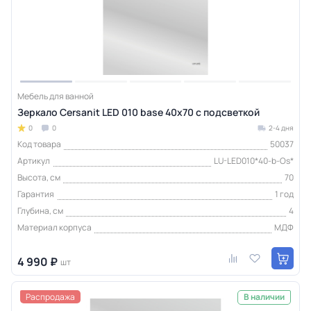
Мебель для ванной
Зеркало Cersanit LED 010 base 40x70 с подсветкой
0
0
2-4 дня
Код товара
50037
Артикул
LU-LED010*40-b-Os*
Высота, см
70
Гарантия
1 год
Глубина, см
4
Материал корпуса
МДФ
4 990 ₽
шт
Распродажа
В наличии