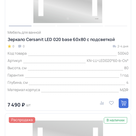
Мебель для ванной
Зеркало Cersanit LED 020 base 60x80 с подсветкой
0
0
2-4 дня
Код товара
50040
Артикул
KN-LU-LED020*60-b-Os*
Высота, см
80
Гарантия
1 год
Глубина, см
4
Материал корпуса
МДФ
7 490 ₽
шт
Распродажа
В наличии