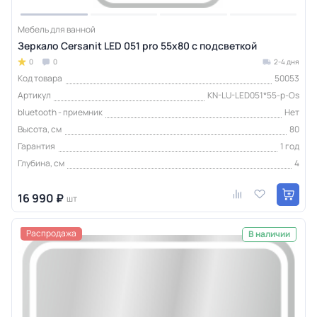
Мебель для ванной
Зеркало Cersanit LED 051 pro 55x80 с подсветкой
0
0
2-4 дня
Код товара
50053
Артикул
KN-LU-LED051*55-p-Os
bluetooth - приемник
Нет
Высота, см
80
Гарантия
1 год
Глубина, см
4
16 990 ₽
шт
Распродажа
В наличии