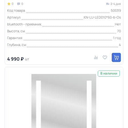
0
0
2-4 дня
Код товара
50039
Артикул
KN-LU-LED010*60-b-Os
bluetooth - приемник
Нет
Высота, см
70
Гарантия
1 год
Глубина, см
4
4 990 ₽
шт
В наличии