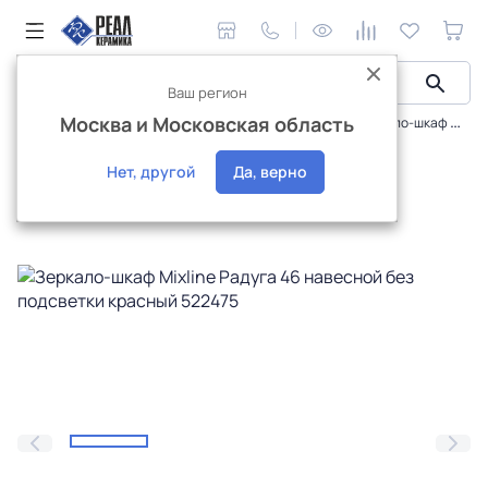
Ваш регион
Москва и Московская область
Мебель для ванной
Зеркальные шкафчики
Зеркало-шкаф Mixline Радуга 46 навесной без подсветки красный 522475
Интернет-магазин
Нет, другой
Да, верно