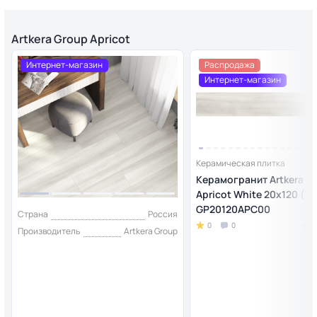
Artkera Group Apricot
Интернет-магазин
Распродажа
Интернет-магазин
Керамическая плитка
Керамогранит Artkera G
Apricot White 20х120 (1,4
GP20120APC00
Страна
Россия
0
0
Производитель
Artkera Group