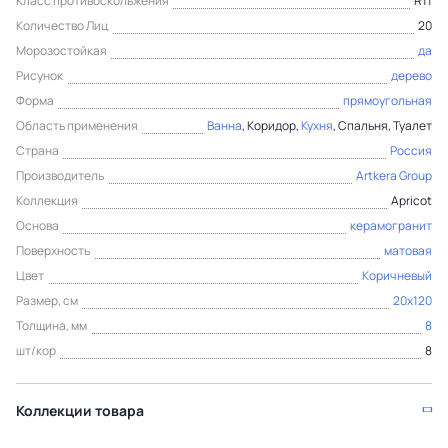
Класс противоскольжения
R11
Количество Лиц
20
Морозостойкая
да
Рисунок
дерево
Форма
прямоугольная
Область применения
Ванна
, Коридор,
Кухня
, Спальня, Туалет
Страна
Россия
Производитель
Artkera Group
Коллекция
Apricot
Основа
керамогранит
Поверхность
матовая
Цвет
Коричневый
Размер, см
20x120
Толщина, мм
8
шт/кор
8
Коллекции товара