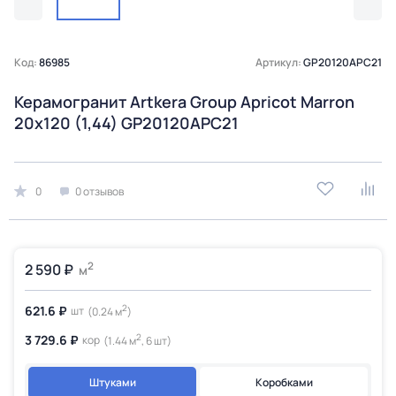
Код:
86985
Артикул:
GP20120APC21
Керамогранит Artkera Group Apricot Marron
20х120 (1,44) GP20120APC21
0
0 отзывов
2
2 590 ₽
м
2
621.6 ₽
шт
(0.24 м
)
2
3 729.6 ₽
кор
(1.44 м
, 6 шт)
Штуками
Коробками