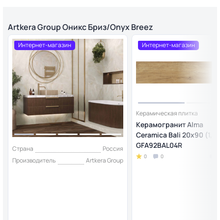
Artkera Group Оникс Бриз/Onyx Breez
Интернет-магазин
Интернет-магазин
Керамическая плитка
Керамогранит Alma
Ceramica Bali 20х90 (1,6
GFA92BAL04R
Страна
Россия
0
0
Производитель
Artkera Group