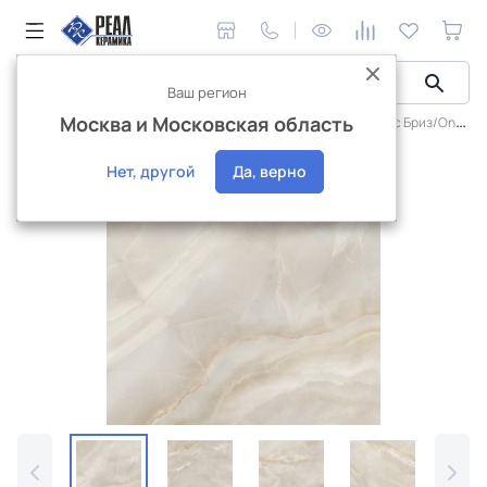
Ваш регион
Москва и Московская область
Керамическая плитка
Плитка Artkera Group
Оникс Бриз/Onyx Breez
Интернет-магазин
Нет, другой
Да, верно