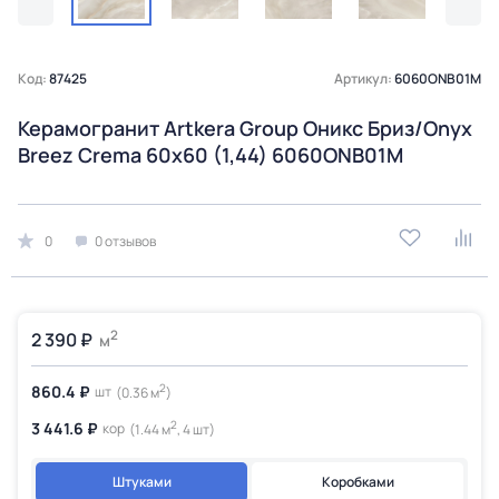
Код:
87425
Артикул:
6060ONB01M
Керамогранит Artkera Group Оникс Бриз/Onyx
Breez Crema 60х60 (1,44) 6060ONB01M
0
0 отзывов
2
2 390 ₽
м
2
860.4 ₽
шт
(0.36 м
)
2
3 441.6 ₽
кор
(1.44 м
, 4 шт)
Штуками
Коробками