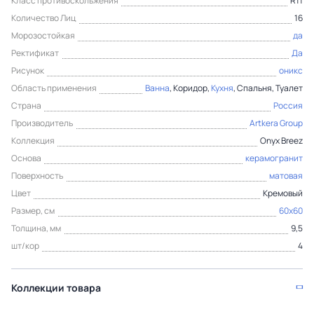
Класс противоскольжения
R11
Количество Лиц
16
Морозостойкая
да
Ректификат
Да
Рисунок
оникс
Область применения
Ванна
, Коридор,
Кухня
, Спальня, Туалет
Страна
Россия
Производитель
Artkera Group
Коллекция
Onyx Breez
Основа
керамогранит
Поверхность
матовая
Цвет
Кремовый
Размер, см
60x60
Толщина, мм
9,5
шт/кор
4
Коллекции товара