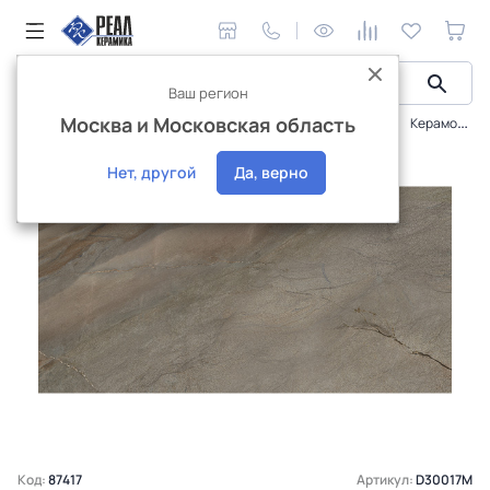
Ваш регион
Москва и Московская область
Керамическая плитка
Плитка Delacora
Nepal
Керамогранит Delacora Nepal Dark 30x60 (1,44) D30017M
Интернет-магазин
Нет, другой
Да, верно
Код:
87417
Артикул:
D30017M