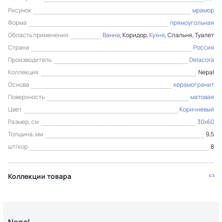
Рисунок
мрамор
Форма
прямоугольная
Область применения
Ванна
, Коридор,
Кухня
, Спальня, Туалет
Страна
Россия
Производитель
Delacora
Коллекция
Nepal
Основа
керамогранит
Поверхность
матовая
Цвет
Коричневый
Размер, см
30x60
Толщина, мм
9,5
шт/кор
8
Коллекции товара
Nepal