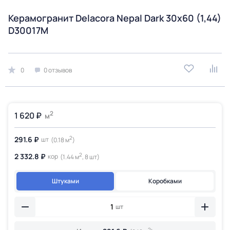
Керамогранит Delacora Nepal Dark 30x60 (1,44)
D30017M
0
0 отзывов
2
1 620 ₽
м
2
291.6 ₽
шт
(0.18 м
)
2
2 332.8 ₽
кор
(1.44 м
, 8 шт)
Штуками
Коробками
шт
2