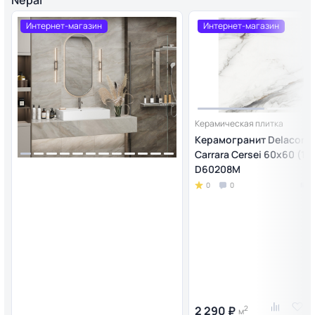
Интернет-магазин
Интернет-магазин
Керамическая плитка
Керамогранит Delacora
Carrara Cersei 60х60 (1,4
D60208M
0
0
2 290 ₽
2
м