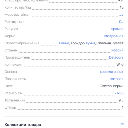
Класс противоскольжения
R11
Количество Лиц
16
Морозостойкая
да
Ректификат
Да
Рисунок
мрамор
Форма
квадратная
Область применения
Ванна
, Коридор,
Кухня
, Спальня, Туалет
Страна
Россия
Производитель
Delacora
Коллекция
Wild
Основа
керамогранит
Поверхность
матовая
Цвет
Светло-серый
Размер, см
60x60
Толщина, мм
9,5
шт/кор
4
Коллекции товара