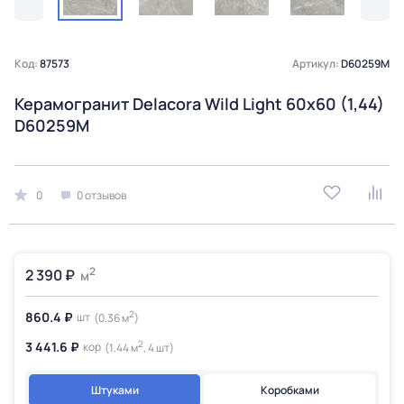
Код:
87573
Артикул:
D60259M
Керамогранит Delacora Wild Light 60x60 (1,44)
D60259M
0
0 отзывов
2
2 390 ₽
м
2
860.4 ₽
шт
(0.36 м
)
2
3 441.6 ₽
кор
(1.44 м
, 4 шт)
Штуками
Коробками