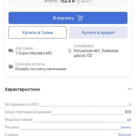
Итого:
752.4 ₽
(0.36 м
)
В корзину
Купить в 1 клик
Купить в кредит
Самовывоз:
Доставка:
Калужская обл., Киевское
1-2 дня, Москва и МО
шоссе, 132
Способы оплаты:
Онлайн, по счету, наличными
Характеристики
Истираемость (PEI)
4
Класс противоскольжения
R10
Морозостойкая
да
Рисунок
оникс
Страна
Россия