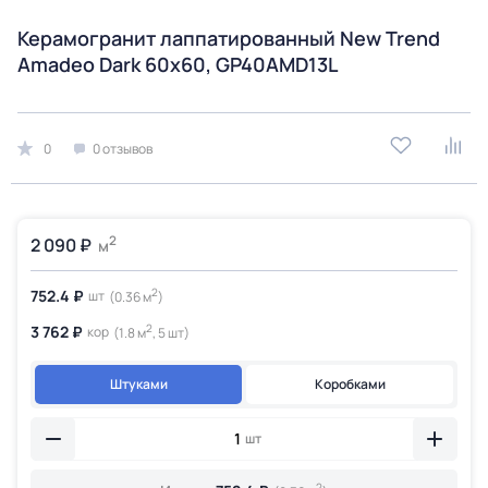
Керамогранит лаппатированный New Trend
Amadeo Dark 60х60, GP40AMD13L
0
0 отзывов
2
2 090 ₽
м
2
752.4 ₽
шт
(0.36 м
)
2
3 762 ₽
кор
(1.8 м
, 5 шт)
Штуками
Коробками
шт
2