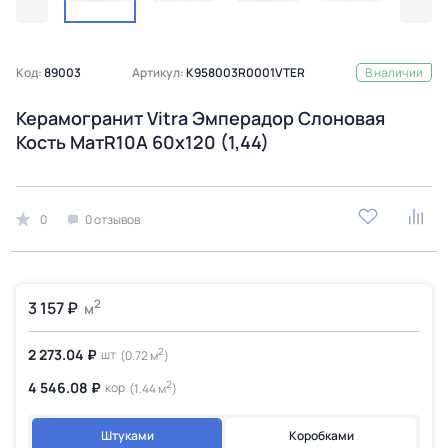
Код:
89003
Артикул:
K958003R0001VTER
В наличии
Керамогранит Vitra Эмперадор Слоновая
Кость МатR10A 60x120 (1,44)
0
0 отзывов
2
3 157 ₽
м
2
2 273.04 ₽
шт
(0.72 м
)
2
4 546.08 ₽
кор
(1.44 м
)
Штуками
Коробками