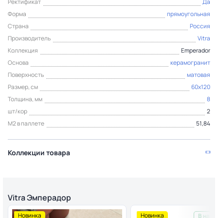
Ректификат
Да
Форма
прямоугольная
Страна
Россия
Производитель
Vitra
Коллекция
Emperador
Основа
керамогранит
Поверхность
матовая
Размер, см
60x120
Толщина, мм
8
шт/кор
2
М2 в паллете
51,84
Коллекции товара
Vitra Эмперадор
Новинка
Новинка
В нали