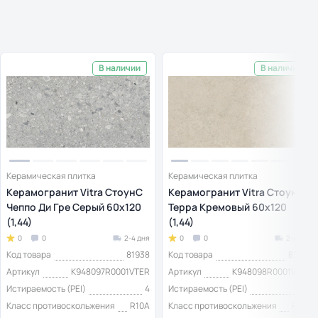
В наличии
В наличии
Керамическая плитка
Керамическая плитка
Керамогранит Vitra СтоунС
Керамогранит Vitra СтоунС
Чеппо Ди Гре Серый 60x120
Терра Кремовый 60x120
(1,44)
(1,44)
0
0
2-4 дня
0
0
2-4 дня
Код товара
81938
Код товара
81939
Артикул
K948097R0001VTER
Артикул
K948098R0001VTER
Истираемость (PEI)
4
Истираемость (PEI)
4
Класс противоскольжения
R10A
Класс противоскольжения
R10A