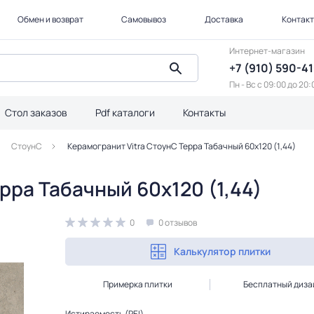
Обмен и возврат
Самовывоз
Доставка
Контак
Интернет-магазин
+7 (910) 590-4
Пн - Вс с 09:00 до 20:
Стол заказов
Pdf каталоги
Контакты
СтоунС
Керамогранит Vitra СтоунС Терра Табачный 60x120 (1,44)
рра Табачный 60x120 (1,44)
0
0 отзывов
Калькулятор плитки
Примерка плитки
Бесплатный диза
Истираемость (PEI)