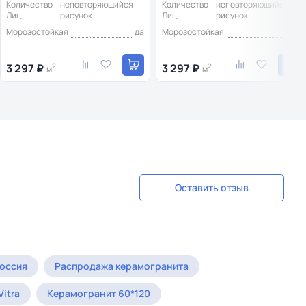
Количество
неповторяющийся
Количество
неповторяющийся
Лиц
рисунок
Лиц
рисунок
Морозостойкая
да
Морозостойкая
да
3 297 ₽
2
3 297 ₽
2
м
м
Оставить отзыв
оссия
Распродажа керамогранита
itra
Керамогранит 60*120