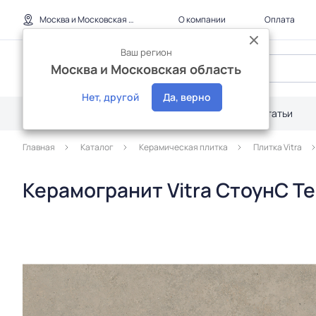
Москва и Московская область
О компании
Оплата
Ваш регион
Москва и Московская область
Нет, другой
Да, верно
Каталог
Дилерам
Акции
Статьи
Главная
Каталог
Керамическая плитка
Плитка Vitra
Керамогранит Vitra СтоунС Те