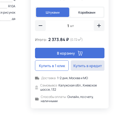
R10A
Штуками
Коробками
я рисунок
да
шт
2 373.84 ₽
2
Итого:
(0.72 м
)
В корзину
Купить в 1 клик
Купить в кредит
Доставка:
1-2 дня, Москва и МО
Самовывоз:
Калужская обл., Киевское
шоссе, 132
Способы оплаты:
Онлайн, по счету,
наличными