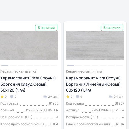
В наличии
В наличии
Керамическая плитка
Керамическая плитка
Керамогранит Vitra СтоунС
Керамогранит Vitra СтоунС
Боргония Клауд Серый
Боргония Линейный Серый
60x120 (1,44)
60x120 (1,44)
0
0
2-4 дня
0
0
2-4 дня
Код товара
81935
Код товара
81937
Артикул
K948095R0001VTER
Артикул
K948096R0001VTER
Истираемость (PEI)
4
Истираемость (PEI)
4
Класс противоскольжения
R10A
Класс противоскольжения
R10A