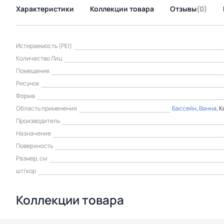
Характеристики
Коллекции товара
Отзывы
(0)
Истираемость (PEI)
Количество Лиц
Помещение
Рисунок
Форма
Область применения
Бассейн
,
Ванна
, 
Производитель
Назначение
Поверхность
Размер, см
шт/кор
Коллекции товара