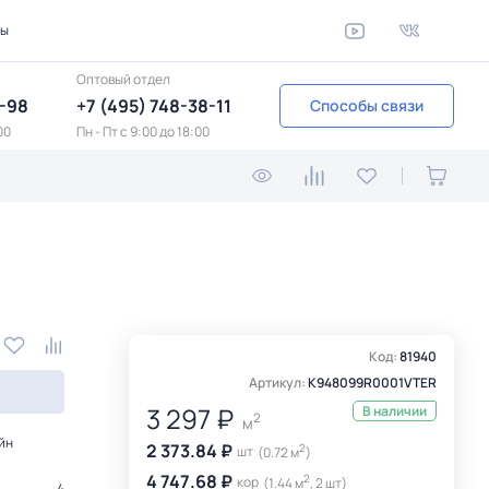
ты
Оптовый отдел
1-98
+7 (495) 748-38-11
Способы связи
00
Пн - Пт c 9:00 до 18:00
Код:
81940
Артикул:
K948099R0001VTER
3 297 ₽
В наличии
2
м
йн
2 373.84 ₽
2
шт
(0.72 м
)
4 747.68 ₽
2
кор
(1.44 м
, 2 шт)
4