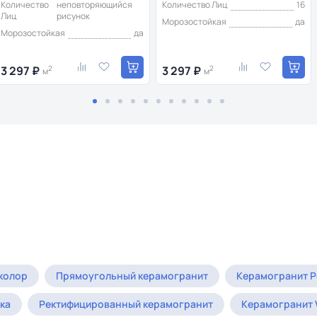
Количество
неповторяющийся
Количество Лиц
16
Лиц
рисунок
Морозостойкая
да
Морозостойкая
да
3 297 ₽
2
3 297 ₽
2
м
м
колор
Прямоугольный керамогранит
Керамогранит Р
ка
Ректифицированный керамогранит
Керамогранит V