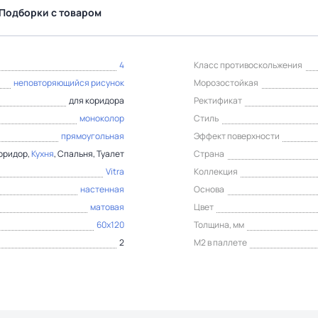
Подборки с товаром
4
Класс противоскольжения
неповторяющийся рисунок
Морозостойкая
для коридора
Ректификат
моноколор
Стиль
прямоугольная
Эффект поверхности
Коридор,
Кухня
, Спальня, Туалет
Страна
Vitra
Коллекция
настенная
Основа
матовая
Цвет
60x120
Толщина, мм
2
М2 в паллете