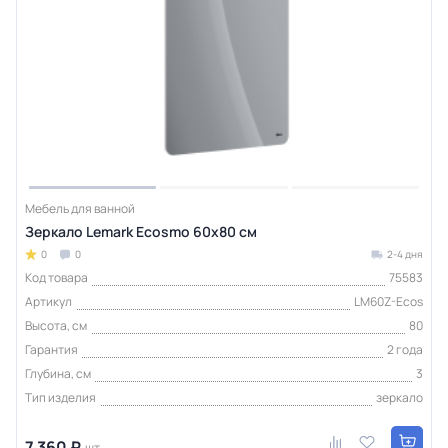
Мебель для ванной
Зеркало Lemark Ecosmo 60х80 см
0
0
2-4 дня
Код товара
75583
Артикул
LM60Z-Ecos
Высота, см
80
Гарантия
2 года
Глубина, см
3
Тип изделия
зеркало
7 360 ₽
шт