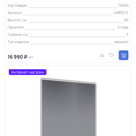
Код товара
75569
Артикул
LM80Z-E
Высота, см
80
Гарантия
2 года
Глубина, см
3
Тип изделия
зеркало
16 990 ₽
шт
Интернет-магазин