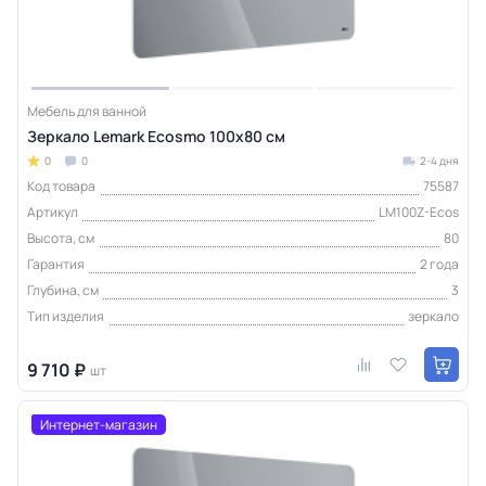
Мебель для ванной
Зеркало Lemark Ecosmo 100х80 см
0
0
2-4 дня
Код товара
75587
Артикул
LM100Z-Ecos
Высота, см
80
Гарантия
2 года
Глубина, см
3
Тип изделия
зеркало
9 710 ₽
шт
Интернет-магазин