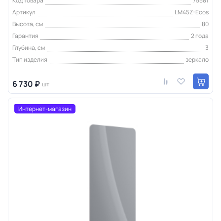
Код товара
75581
Артикул
LM45Z-Ecos
Высота, см
80
Гарантия
2 года
Глубина, см
3
Тип изделия
зеркало
6 730 ₽
шт
Интернет-магазин