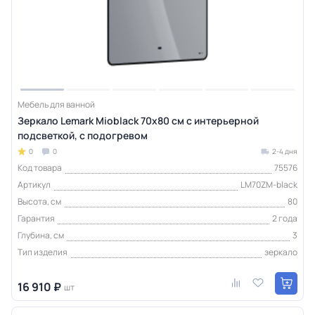
Мебель для ванной
Зеркало Lemark Mioblack 70х80 см с интерьерной
подсветкой, с подогревом
0
0
2-4 дня
Код товара
75576
Артикул
LM70ZM-black
Высота, см
80
Гарантия
2 года
Глубина, см
3
Тип изделия
зеркало
16 910 ₽
шт