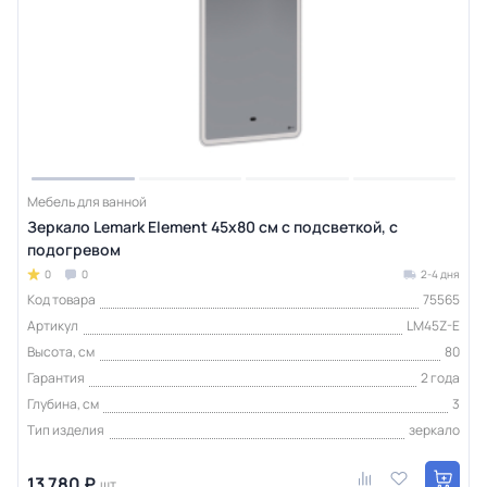
Мебель для ванной
Зеркало Lemark Element 45х80 см с подсветкой, с
подогревом
0
0
2-4 дня
Код товара
75565
Артикул
LM45Z-E
Высота, см
80
Гарантия
2 года
Глубина, см
3
Тип изделия
зеркало
13 780 ₽
шт