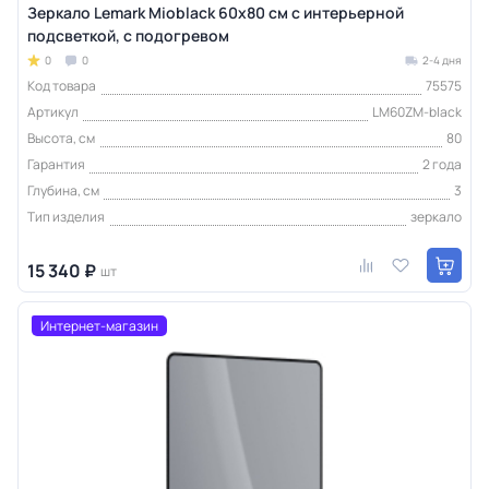
Зеркало Lemark Mioblack 60х80 см с интерьерной
подсветкой, с подогревом
0
0
2-4 дня
Код товара
75575
Артикул
LM60ZM-black
Высота, см
80
Гарантия
2 года
Глубина, см
3
Тип изделия
зеркало
15 340 ₽
шт
Интернет-магазин