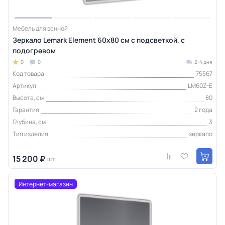
Мебель для ванной
Зеркало Lemark Element 60х80 см с подсветкой, с
подогревом
0
0
2-4 дня
Код товара
75567
Артикул
LM60Z-E
Высота, см
80
Гарантия
2 года
Глубина, см
3
Тип изделия
зеркало
15 200 ₽
шт
Интернет-магазин