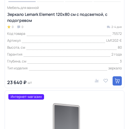
Мебель для ванной
Зеркало Lemark Element 120х80 см с подсветкой, с
подогревом
0
0
2-4 дня
Код товара
75572
Артикул
LM120Z-E
Высота, см
80
Гарантия
2 года
Глубина, см
3
Тип изделия
зеркало
23 640 ₽
шт
Интернет-магазин