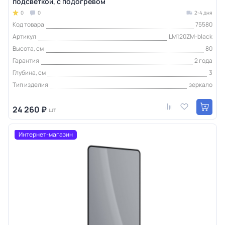
подсветкой, с подогревом
0
0
2-4 дня
Код товара
75580
Артикул
LM120ZM-black
Высота, см
80
Гарантия
2 года
Глубина, см
3
Тип изделия
зеркало
24 260 ₽
шт
Интернет-магазин