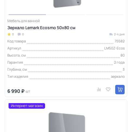
Мебель для ванной
Зеркало Lemark Ecosmo 50х80 см
0
0
2-4 дня
Код товара
75582
Артикул
LM50Z-Ecos
Высота, см
80
Гарантия
2 года
Глубина, см
3
Тип изделия
зеркало
6 990 ₽
шт
Интернет-магазин