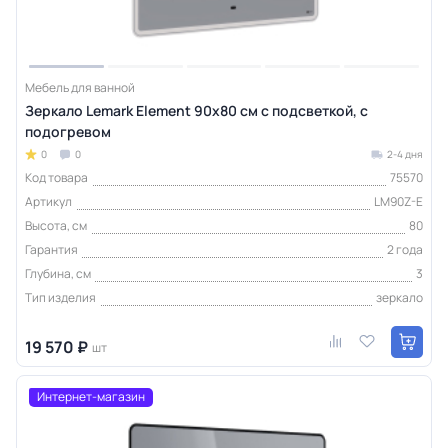
Мебель для ванной
Зеркало Lemark Element 90х80 см с подсветкой, с
подогревом
0
0
2-4 дня
Код товара
75570
Артикул
LM90Z-E
Высота, см
80
Гарантия
2 года
Глубина, см
3
Тип изделия
зеркало
19 570 ₽
шт
Интернет-магазин