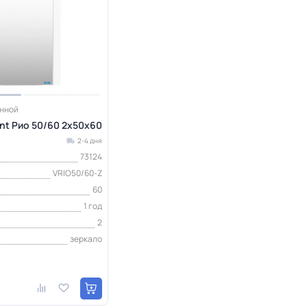
анной
nt Рио 50/60 2х50х60
2-4 дня
73124
VRIO50/60-Z
60
1 год
2
зеркало