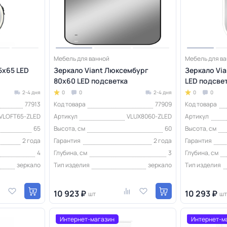
Мебель для ванной
Мебель для в
5х65 LED
Зеркало Viant Люксембург
Зеркало Via
80х60 LED подсветка
LED подсве
2-4 дня
0
0
2-4 дня
0
0
77913
Код товара
77909
Код товара
VLOFT65-ZLED
Артикул
VLUX8060-ZLED
Артикул
65
Высота, см
60
Высота, см
2 года
Гарантия
2 года
Гарантия
4
Глубина, см
3
Глубина, см
зеркало
Тип изделия
зеркало
Тип изделия
10 923 ₽
10 293 ₽
шт
шт
Интернет-магазин
Интернет-м