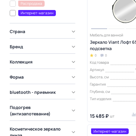
Распродажа
Интернет-магазин
Страна
Мебель для ванной
Зеркало Viant Лофт 6
Бренд
подсветка
0
0
Коллекция
Код товара
Артикул
Форма
Высота, см
Гарантия
Глубина, см
bluetooth - приемник
Тип изделия
Подогрев
(антизапотевание)
15 485 ₽
шт
Косметическое зеркало
Интернет-магазин
линза