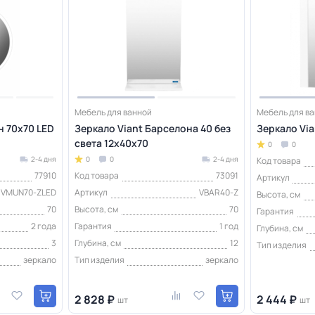
Мебель для ванной
Мебель для в
н 70х70 LED
Зеркало Viant Барселона 40 без
Зеркало Via
света 12х40х70
0
0
2-4 дня
0
0
2-4 дня
Код товара
77910
Код товара
73091
Артикул
VMUN70-ZLED
Артикул
VBAR40-Z
Высота, см
70
Высота, см
70
Гарантия
2 года
Гарантия
1 год
Глубина, см
3
Глубина, см
12
Тип изделия
зеркало
Тип изделия
зеркало
2 828 ₽
2 444 ₽
шт
шт