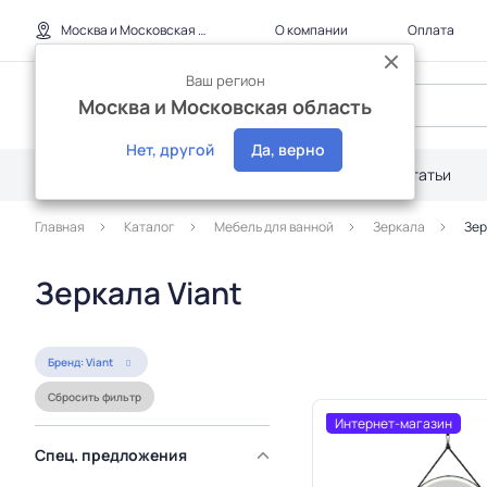
Москва и Московская область
О компании
Оплата
Ваш регион
Москва и Московская область
Нет, другой
Да, верно
Каталог
Дилерам
Акции
Статьи
Главная
Каталог
Мебель для ванной
Зеркала
Зер
Зеркала Viant
Бренд: Viant
Сбросить фильтр
Интернет-магазин
Спец. предложения