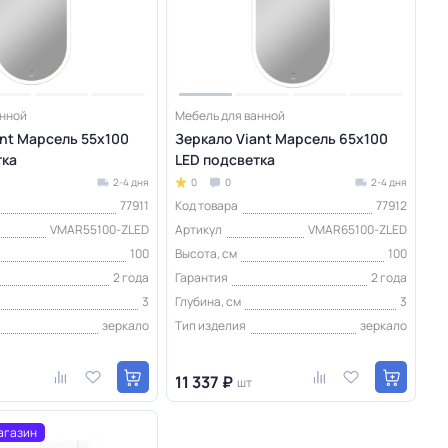
анной
Мебель для ванной
nt Марсель 55х100
Зеркало Viant Марсель 65х100
тка
LED подсветка
2-4 дня
0
0
2-4 дня
77911
Код товара
77912
VMAR55100-ZLED
Артикул
VMAR65100-ZLED
100
Высота, см
100
2 года
Гарантия
2 года
3
Глубина, см
3
зеркало
Тип изделия
зеркало
11 337 ₽
шт
агазин