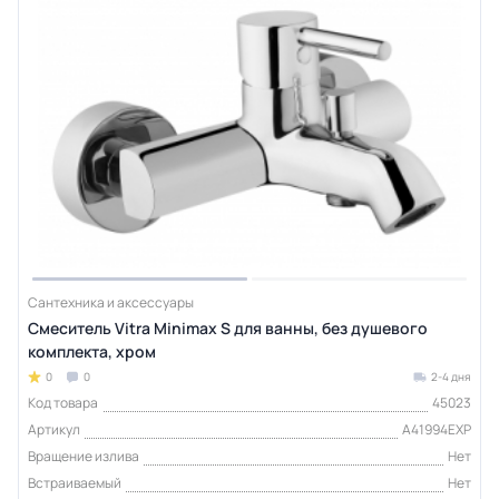
Сантехника и аксессуары
Смеситель Vitra Minimax S для ванны, без душевого
комплекта, хром
0
0
2-4 дня
Код товара
45023
Артикул
A41994EXP
Вращение излива
Нет
Встраиваемый
Нет