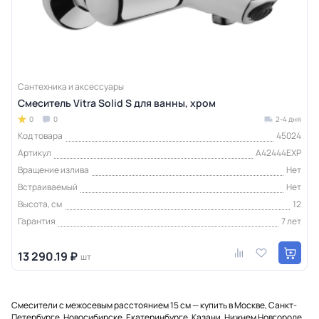
Сантехника и аксессуары
Смеситель Vitra Solid S для ванны, хром
0
0
2-4 дня
Код товара
45024
Артикул
A42444EXP
Вращение излива
Нет
Встраиваемый
Нет
Высота, см
12
Гарантия
7 лет
13 290.19 ₽
шт
Смесители с межосевым расстоянием 15 см — купить в Москве, Санкт-
Петербурге, Новосибирске, Екатеринбурге, Казани, Нижнем Новгороде,