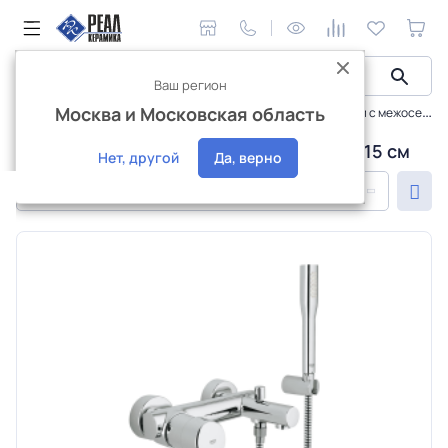
Ваш регион
Москва и Московская область
Сантехника и аксессуары
Смесители
Смесители с межосевым расстоянием 15 см
Смесители с межосевым расстоянием 15 см
Нет, другой
Да, верно
По популярности