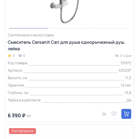
Сантехника и аксессуары
Смеситель Cersanit Cari для душа однорычажный душ.
лейка
0
0
2-4 дня
Код товара
55972
Артикул
63029*
Высота, см
11,3
Гарантия
12 лет
Глубина, см
13,8
Лейка в комплекте
Да
6 390 ₽
шт
Распродажа