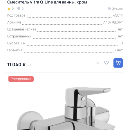
Смеситель Vitra Q-Line для ванны, хром
0
0
2-4 дня
Код товара
45014
Артикул
A40778EXP*
Вращение излива
Нет
Встраиваемый
Нет
Высота, см
10
Гарантия
7 лет
11 040 ₽
шт
Распродажа